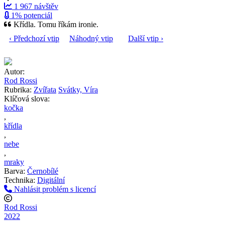
1 967 návštěv
1% potenciál
Křídla. Tomu říkám ironie.
‹ Předchozí vtip
Náhodný vtip
Další vtip ›
Autor:
Rod Rossi
Rubrika:
Zvířata
Svátky, Víra
Klíčová slova:
kočka
,
křídla
,
nebe
,
mraky
Barva:
Černobílé
Technika:
Digitální
Nahlásit problém s licencí
Rod Rossi
2022