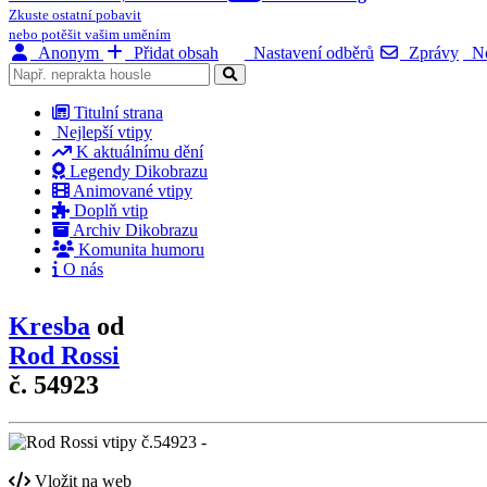
Zkuste ostatní pobavit
nebo potěšit vašim uměním
Anonym
Přidat obsah
Nastavení odběrů
Zprávy
No
Titulní strana
Nejlepší vtipy
K aktuálnímu dění
Legendy Dikobrazu
Animované vtipy
Doplň vtip
Archiv Dikobrazu
Komunita humoru
O nás
Kresba
od
Rod Rossi
č. 54923
Vložit na web