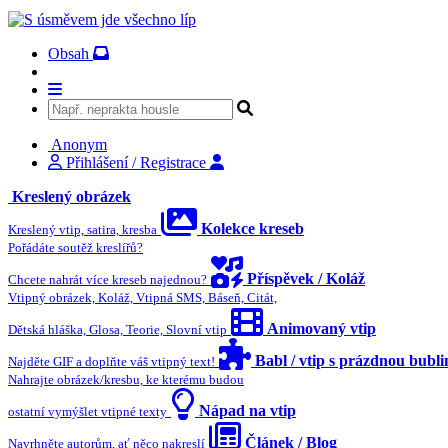
Obsah
Anonym
Přihlášení / Registrace
Kreslený obrázek
Kolekce kreseb
Kreslený vtip, satira, kresba
Pořádáte soutěž kreslířů?
Příspěvek / Koláž
Chcete nahrát více kreseb najednou?
Vtipný obrázek, Koláž, Vtipná SMS, Báseň, Citát,
Animovaný vtip
Dětská hláška, Glosa, Teorie, Slovní vtip
Babl / vtip s prázdnou bubl
Najděte GIF a doplňte váš vtipný text!
Nahrajte obrázek/kresbu, ke kterému budou
Nápad na vtip
ostatní vymýšlet vtipné texty
Článek / Blog
Navrhněte autorům, ať něco nakreslí