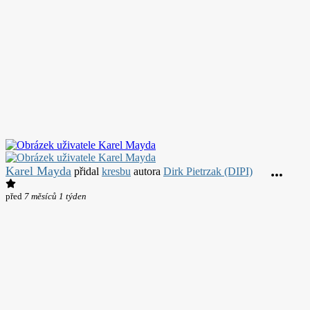
Karel Mayda
přidal
kresbu
autora
Dirk Pietrzak (DIPI)
před
7 měsíců 1 týden