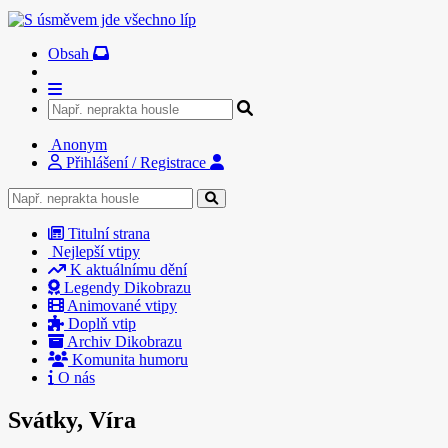
Obsah
Anonym
Přihlášení / Registrace
Titulní strana
Nejlepší vtipy
K aktuálnímu dění
Legendy Dikobrazu
Animované vtipy
Doplň vtip
Archiv Dikobrazu
Komunita humoru
O nás
Svátky, Víra