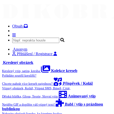
Obsah
Anonym
Přihlášení / Registrace
Kreslený obrázek
Kolekce kreseb
Kreslený vtip, satira, kresba
Pořádáte soutěž kreslířů?
Příspěvek / Koláž
Chcete nahrát více kreseb najednou?
Vtipný obrázek, Koláž, Vtipná SMS, Báseň, Citát,
Animovaný vtip
Dětská hláška, Glosa, Teorie, Slovní vtip
Babl / vtip s prázdnou
Najděte GIF a doplňte váš vtipný text!
bublinkou
Nahrajte obrázek/kresbu, ke kterému budou