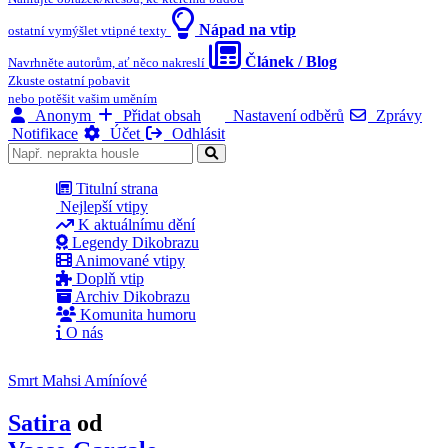
Nápad na vtip
ostatní vymýšlet vtipné texty
Článek / Blog
Navrhněte autorům, ať něco nakreslí
Zkuste ostatní pobavit
nebo potěšit vašim uměním
Anonym
Přidat obsah
Nastavení odběrů
Zprávy
Notifikace
Účet
Odhlásit
Titulní strana
Nejlepší vtipy
K aktuálnímu dění
Legendy Dikobrazu
Animované vtipy
Doplň vtip
Archiv Dikobrazu
Komunita humoru
O nás
Smrt Mahsi Amíníové
Satira
od