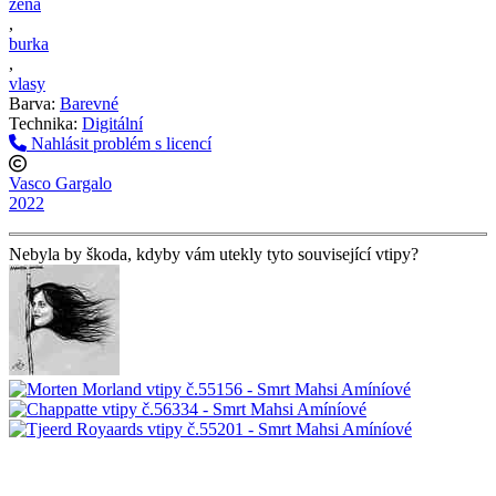
žena
,
burka
,
vlasy
Barva:
Barevné
Technika:
Digitální
Nahlásit problém s licencí
Vasco Gargalo
2022
Nebyla by škoda, kdyby vám utekly tyto související vtipy?