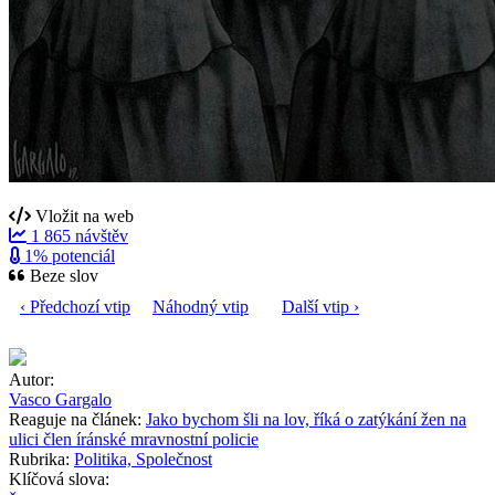
Vložit na web
1 865 návštěv
1% potenciál
Beze slov
‹ Předchozí vtip
Náhodný vtip
Další vtip ›
Autor:
Vasco Gargalo
Reaguje na článek:
Jako bychom šli na lov, říká o zatýkání žen na
ulici člen íránské mravnostní policie
Rubrika:
Politika, Společnost
Klíčová slova: