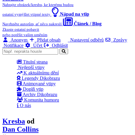
Nahrajte obrázek/kresbu, ke kterému budou
Nápad na vtip
ostatní vymýšlet vtipné texty
Článek / Blog
Navrhněte autorům, ať něco nakreslí
Zkuste ostatní pobavit
nebo potěšit vašim uměním
Anonym
Přidat obsah
Nastavení odběrů
Zprávy
Notifikace
Účet
Odhlásit
Titulní strana
Nejlepší vtipy
K aktuálnímu dění
Legendy Dikobrazu
Animované vtipy
Doplň vtip
Archiv Dikobrazu
Komunita humoru
O nás
Kresba
od
Dan Collins