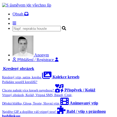
Obsah
Anonym
Přihlášení / Registrace
Kreslený obrázek
Kolekce kreseb
Kreslený vtip, satira, kresba
Pořádáte soutěž kreslířů?
Příspěvek / Koláž
Chcete nahrát více kreseb najednou?
Vtipný obrázek, Koláž, Vtipná SMS, Báseň, Citát,
Animovaný vtip
Dětská hláška, Glosa, Teorie, Slovní vtip
Babl / vtip s prázdnou
Najděte GIF a doplňte váš vtipný text!
bublinkou