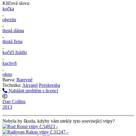
Klíčová slova:
kočka
,
obezita
,
tlustá dáma
,
tlustá žena
,
kočičí žrádlo
,
kuchyň
,
okno
Barva:
Barevné
Technika:
Akvarel
Perokresba
Nahlásit problém s licencí
Dan Collins
2013
Nebyla by škoda, kdyby vám utekly tyto související vtipy?