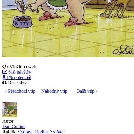
Vložit na web
618 návštěv
1% potenciál
Beze slov
‹ Předchozí vtip
Náhodný vtip
Další vtip ›
Autor:
Dan Collins
Rubrika:
Zdraví, Rodina
Zvířata