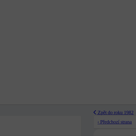
Zpět do roku 1982
‹ Předchozí strana