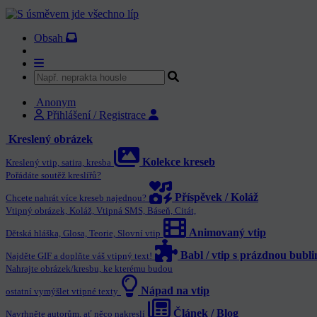
Obsah
Anonym
Přihlášení / Registrace
Kreslený obrázek
Kolekce kreseb
Kreslený vtip, satira, kresba
Pořádáte soutěž kreslířů?
Příspěvek / Koláž
Chcete nahrát více kreseb najednou?
Vtipný obrázek, Koláž, Vtipná SMS, Báseň, Citát,
Animovaný vtip
Dětská hláška, Glosa, Teorie, Slovní vtip
Babl / vtip s prázdnou bubl
Najděte GIF a doplňte váš vtipný text!
Nahrajte obrázek/kresbu, ke kterému budou
Nápad na vtip
ostatní vymýšlet vtipné texty
Článek / Blog
Navrhněte autorům, ať něco nakreslí