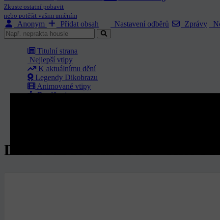
Zkuste ostatní pobavit
nebo potěšit vašim uměním
Anonym
Přidat obsah
Nastavení odběrů
Zprávy
No
Titulní strana
Nejlepší vtipy
K aktuálnímu dění
Legendy Dikobrazu
Animované vtipy
Doplň vtip
Archiv Dikobrazu
Komunita humoru
O nás
Dikobraz ročník 1982 - Číslo 91