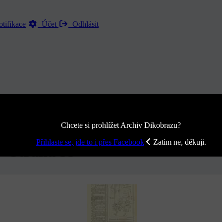
tifikace
Účet
Odhlásit
Chcete si prohlížet Archiv Dikobrazu?
Přihlaste se, jde to i přes Facebook
Zatím ne, děkuji.
 - Strana 53