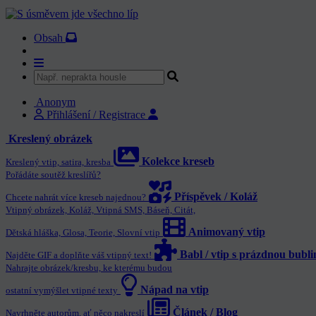
Obsah
Anonym
Přihlášení / Registrace
Kreslený obrázek
Kolekce kreseb
Kreslený vtip, satira, kresba
Pořádáte soutěž kreslířů?
Příspěvek / Koláž
Chcete nahrát více kreseb najednou?
Vtipný obrázek, Koláž, Vtipná SMS, Báseň, Citát,
Animovaný vtip
Dětská hláška, Glosa, Teorie, Slovní vtip
Babl / vtip s prázdnou bubl
Najděte GIF a doplňte váš vtipný text!
Nahrajte obrázek/kresbu, ke kterému budou
Nápad na vtip
ostatní vymýšlet vtipné texty
Článek / Blog
Navrhněte autorům, ať něco nakreslí