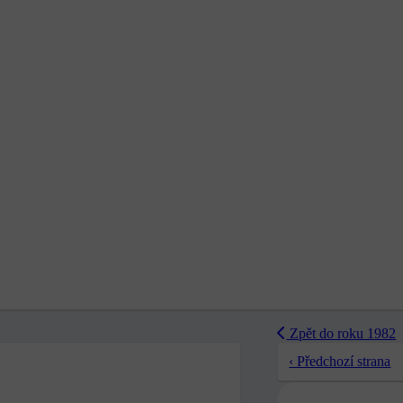
Zpět do roku 1982
‹ Předchozí strana