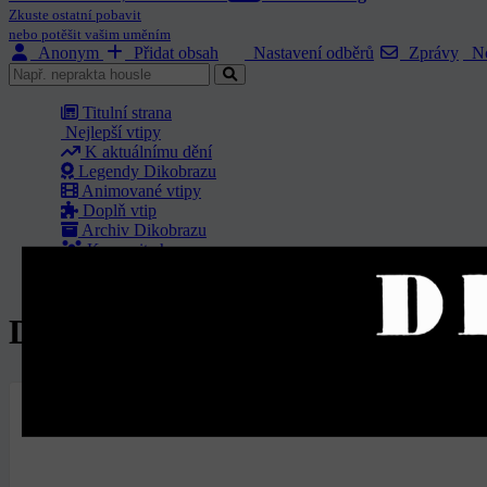
Zkuste ostatní pobavit
nebo potěšit vašim uměním
Anonym
Přidat obsah
Nastavení odběrů
Zprávy
No
Titulní strana
Nejlepší vtipy
K aktuálnímu dění
Legendy Dikobrazu
Animované vtipy
Doplň vtip
Archiv Dikobrazu
Komunita humoru
O nás
Dikobraz ročník 1982 - Číslo 91