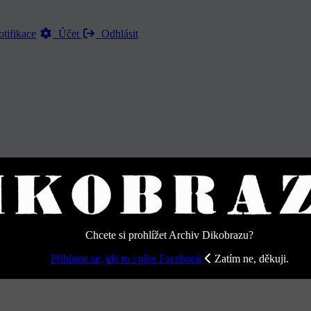
tifikace
Účet
Odhlásit
 - Strana 16
Chcete si prohlížet Archiv Dikobrazu?
Přihlaste se, jde to i přes Facebook
Zatím ne, děkuji.