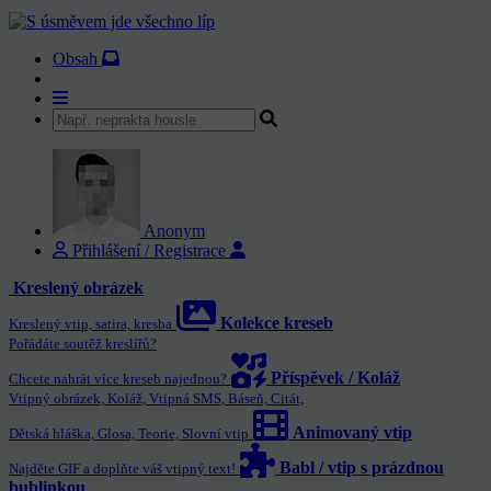
Obsah
Anonym
Přihlášení / Registrace
Kreslený obrázek
Kolekce kreseb
Kreslený vtip, satira, kresba
Pořádáte soutěž kreslířů?
Příspěvek / Koláž
Chcete nahrát více kreseb najednou?
Vtipný obrázek, Koláž, Vtipná SMS, Báseň, Citát,
Animovaný vtip
Dětská hláška, Glosa, Teorie, Slovní vtip
Babl / vtip s prázdnou
Najděte GIF a doplňte váš vtipný text!
bublinkou