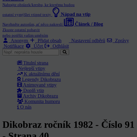
Nahrajte obrázek/kresbu, ke kterému budou
Nápad na vtip
ostatní vymýšlet vtipné texty
Článek / Blog
Navrhněte autorům, ať něco nakreslí
Zkuste ostatní pobavit
nebo potěšit vašim uměním
Anonym
Přidat obsah
Nastavení odběrů
Zprávy
Notifikace
Účet
Odhlásit
Titulní strana
Nejlepší vtipy
K aktuálnímu dění
Legendy Dikobrazu
Animované vtipy
Doplň vtip
Archiv Dikobrazu
Komunita humoru
O nás
Dikobraz ročník 1982 - Číslo 91
- Strana 40