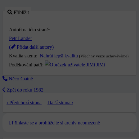
Přiblížit
Autoři na této straně:
Petr Lander
(
Přidat další autory)
Kvalita skenu:
Nahrát lepší kvalitu
(Všechny verze uchováváme)
Poděkování patří:
JiMi
Něco špatně
Zpět do roku 1982
‹ Předchozí strana
Další strana ›
Přihlaste se a prohlížejte si archiv neomezeně