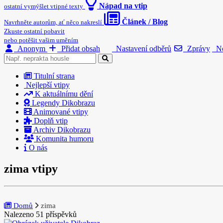
Nápad na vtip
ostatní vymýšlet vtipné texty
Článek / Blog
Navrhněte autorům, ať něco nakreslí
Zkuste ostatní pobavit
nebo potěšit vašim uměním
Anonym
Přidat obsah
Nastavení odběrů
Zprávy
No
Titulní strana
Nejlepší vtipy
K aktuálnímu dění
Legendy Dikobrazu
Animované vtipy
Doplň vtip
Archiv Dikobrazu
Komunita humoru
O nás
zima vtipy
Domů
zima
Nalezeno 51 příspěvků