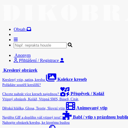
Obsah
Anonym
Přihlášení / Registrace
Kreslený obrázek
Kolekce kreseb
Kreslený vtip, satira, kresba
Pořádáte soutěž kreslířů?
Příspěvek / Koláž
Chcete nahrát více kreseb najednou?
Vtipný obrázek, Koláž, Vtipná SMS, Báseň, Citát,
Animovaný vtip
Dětská hláška, Glosa, Teorie, Slovní vtip
Babl / vtip s prázdnou bubl
Najděte GIF a doplňte váš vtipný text!
Nahrajte obrázek/kresbu, ke kterému budou