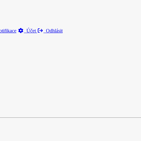
tifikace
Účet
Odhlásit