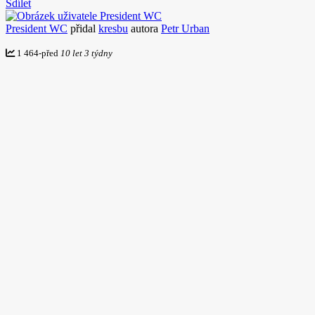
Sdílet
President WC
přidal
kresbu
autora
Petr Urban
1 464
-
před
10 let 3 týdny