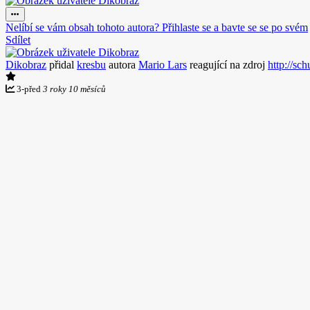
Nelíbí se vám obsah tohoto autora? Přihlaste se a bavte se se po svém
Sdílet
Dikobraz
přidal
kresbu
autora
Mario Lars
reagující na zdroj
http://sc
3
-
před
3 roky 10 měsíců