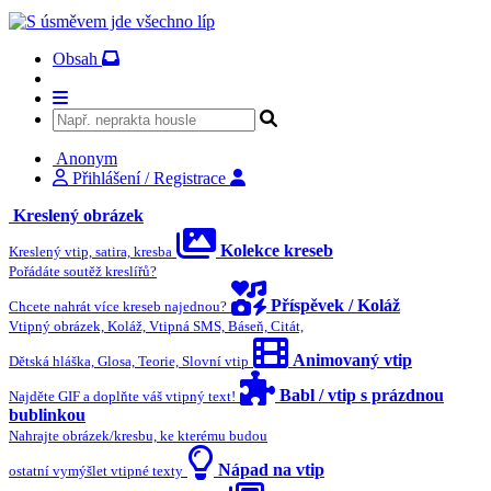
Obsah
Anonym
Přihlášení / Registrace
Kreslený obrázek
Kolekce kreseb
Kreslený vtip, satira, kresba
Pořádáte soutěž kreslířů?
Příspěvek / Koláž
Chcete nahrát více kreseb najednou?
Vtipný obrázek, Koláž, Vtipná SMS, Báseň, Citát,
Animovaný vtip
Dětská hláška, Glosa, Teorie, Slovní vtip
Babl / vtip s prázdnou
Najděte GIF a doplňte váš vtipný text!
bublinkou
Nahrajte obrázek/kresbu, ke kterému budou
Nápad na vtip
ostatní vymýšlet vtipné texty