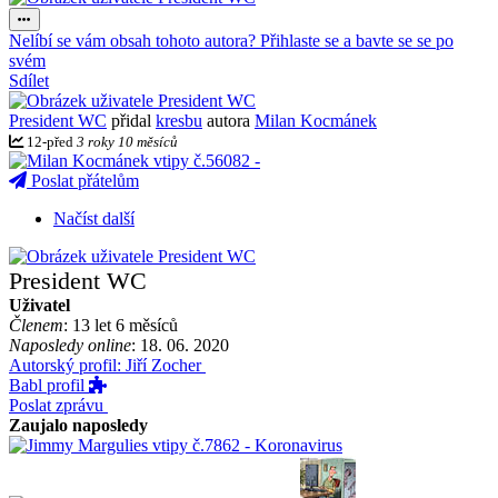
Nelíbí se vám obsah tohoto autora? Přihlaste se a bavte se se po
svém
Sdílet
President WC
přidal
kresbu
autora
Milan Kocmánek
12
-
před
3 roky 10 měsíců
Poslat přátelům
Načíst další
President WC
Uživatel
Členem
: 13 let 6 měsíců
Naposledy online
: 18. 06. 2020
Autorský profil: Jiří Zocher
Babl profil
Poslat zprávu
Zaujalo naposledy