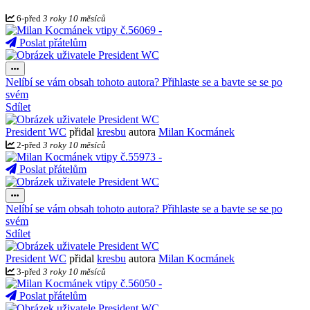
6
-
před
3 roky 10 měsíců
Poslat přátelům
Nelíbí se vám obsah tohoto autora? Přihlaste se a bavte se se po
svém
Sdílet
President WC
přidal
kresbu
autora
Milan Kocmánek
2
-
před
3 roky 10 měsíců
Poslat přátelům
Nelíbí se vám obsah tohoto autora? Přihlaste se a bavte se se po
svém
Sdílet
President WC
přidal
kresbu
autora
Milan Kocmánek
3
-
před
3 roky 10 měsíců
Poslat přátelům