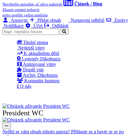
Článek / Blog
Navrhněte autorům, ať něco nakreslí
Zkuste ostatní pobavit
nebo potěšit vašim uměním
Anonym
Přidat obsah
Nastavení odběrů
Zprávy
Notifikace
Účet
Odhlásit
Titulní strana
Nejlepší vtipy
K aktuálnímu dění
Legendy Dikobrazu
Animované vtipy
Doplň vtip
Archiv Dikobrazu
Komunita humoru
O nás
President WC
Nelíbí se vám obsah tohoto autora? Přihlaste se a bavte se se po