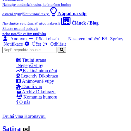
Nahrajte obrázek/kresbu, ke kterému budou
Nápad na vtip
ostatní vymýšlet vtipné texty
Článek / Blog
Navrhněte autorům, ať něco nakreslí
Zkuste ostatní pobavit
nebo potěšit vašim uměním
Anonym
Přidat obsah
Nastavení odběrů
Zprávy
Notifikace
Účet
Odhlásit
Titulní strana
Nejlepší vtipy
K aktuálnímu dění
Legendy Dikobrazu
Animované vtipy
Doplň vtip
Archiv Dikobrazu
Komunita humoru
O nás
Druhá vlna Koronaviru
Satira
od