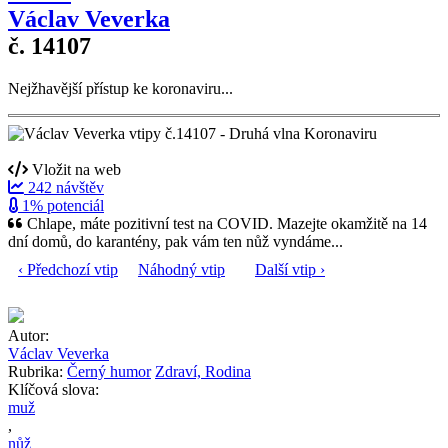
Václav Veverka
č. 14107
Nejžhavější přístup ke koronaviru...
Vložit na web
242 návštěv
1% potenciál
Chlape, máte pozitivní test na COVID. Mazejte okamžitě na 14
dní domů, do karantény, pak vám ten nůž vyndáme...
‹ Předchozí vtip
Náhodný vtip
Další vtip ›
Autor:
Václav Veverka
Rubrika:
Černý humor
Zdraví, Rodina
Klíčová slova:
muž
,
nůž