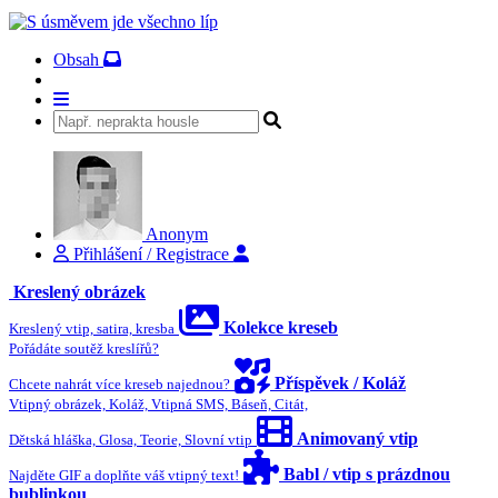
Obsah
Anonym
Přihlášení / Registrace
Kreslený obrázek
Kolekce kreseb
Kreslený vtip, satira, kresba
Pořádáte soutěž kreslířů?
Příspěvek / Koláž
Chcete nahrát více kreseb najednou?
Vtipný obrázek, Koláž, Vtipná SMS, Báseň, Citát,
Animovaný vtip
Dětská hláška, Glosa, Teorie, Slovní vtip
Babl / vtip s prázdnou
Najděte GIF a doplňte váš vtipný text!
bublinkou