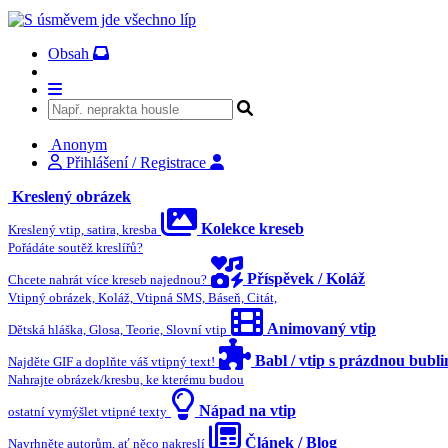
Obsah
Anonym
Přihlášení / Registrace
Kreslený obrázek
Kolekce kreseb
Kreslený vtip, satira, kresba
Pořádáte soutěž kreslířů?
Příspěvek / Koláž
Chcete nahrát více kreseb najednou?
Vtipný obrázek, Koláž, Vtipná SMS, Báseň, Citát,
Animovaný vtip
Dětská hláška, Glosa, Teorie, Slovní vtip
Babl / vtip s prázdnou bubl
Najděte GIF a doplňte váš vtipný text!
Nahrajte obrázek/kresbu, ke kterému budou
Nápad na vtip
ostatní vymýšlet vtipné texty
Článek / Blog
Navrhněte autorům, ať něco nakreslí