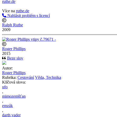
ruthe.de
http://www.ruthe.de
Více na
ruthe.de
Nahlásit problém s licencí
Ralph Ruthe
2009
Roger Phillips
2015
Beze slov
Autor:
Roger Phillips
Rubrika:
Cestování
Věda, Technika
Klíčová slova:
ufo
,
mimozemšťan
,
emzák
,
darth vader