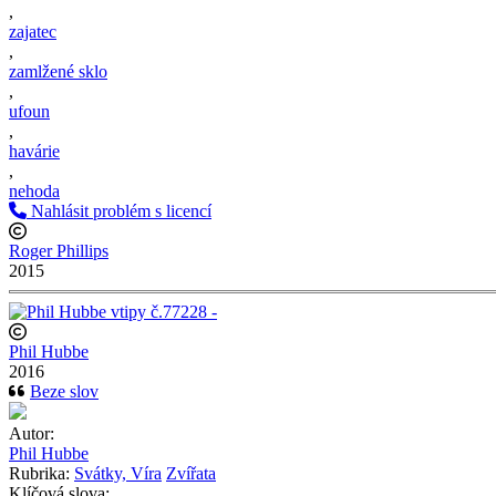
,
zajatec
,
zamlžené sklo
,
ufoun
,
havárie
,
nehoda
Nahlásit problém s licencí
Roger Phillips
2015
Phil Hubbe
2016
Beze slov
Autor:
Phil Hubbe
Rubrika:
Svátky, Víra
Zvířata
Klíčová slova: