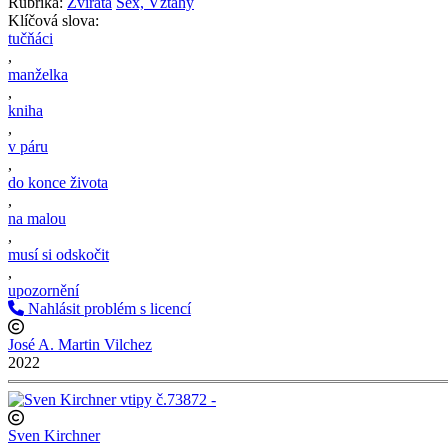
Rubrika:
Zvířata
Sex, Vztahy
Klíčová slova:
tučňáci
,
manželka
,
kniha
,
v páru
,
do konce života
,
na malou
,
musí si odskočit
,
upozornění
Nahlásit problém s licencí
José A. Martin Vilchez
2022
Sven Kirchner