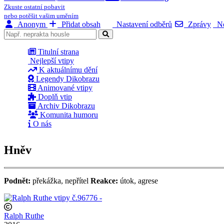
Zkuste ostatní pobavit
nebo potěšit vašim uměním
Anonym
Přidat obsah
Nastavení odběrů
Zprávy
No
Titulní strana
Nejlepší vtipy
K aktuálnímu dění
Legendy Dikobrazu
Animované vtipy
Doplň vtip
Archiv Dikobrazu
Komunita humoru
O nás
Hněv
Podnět:
překážka, nepřítel
Reakce:
útok, agrese
Ralph Ruthe