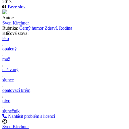
2013
Beze slov
Autor:
Sven Kirchner
Rubrika:
Černý humor
Zdraví, Rodina
Klíčová slova:
léto
,
opálený
,
muž
,
naštvaný
,
slunce
,
opalovací krém
,
pivo
,
slunečník
Nahlásit problém s licencí
Sven Kirchner