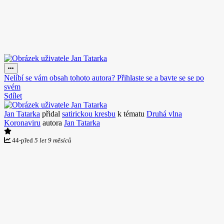
Nelíbí se vám obsah tohoto autora? Přihlaste se a bavte se se po
svém
Sdílet
Jan Tatarka
přidal
satirickou kresbu
k tématu
Druhá vlna
Koronaviru
autora
Jan Tatarka
44
-
před
5 let 9 měsíců