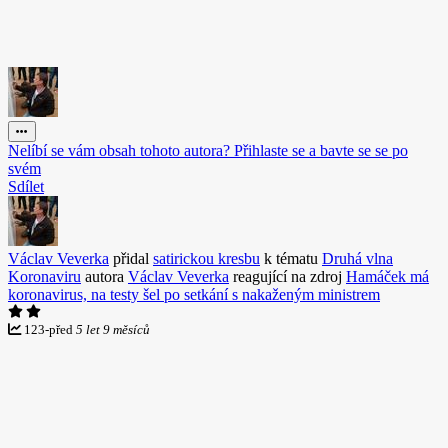
Nelíbí se vám obsah tohoto autora? Přihlaste se a bavte se se po
svém
Sdílet
Václav Veverka
přidal
satirickou kresbu
k tématu
Druhá vlna
Koronaviru
autora
Václav Veverka
reagující na zdroj
Hamáček má
koronavirus, na testy šel po setkání s nakaženým ministrem
123
-
před
5 let 9 měsíců