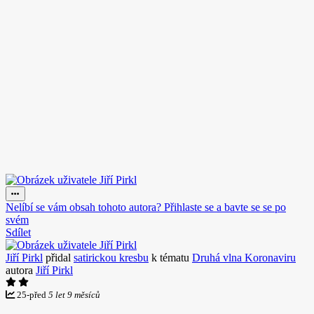
Nelíbí se vám obsah tohoto autora? Přihlaste se a bavte se se po
svém
Sdílet
Jiří Pirkl
přidal
satirickou kresbu
k tématu
Druhá vlna Koronaviru
autora
Jiří Pirkl
25
-
před
5 let 9 měsíců