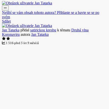
Nelíbí se vám obsah tohoto autora? Přihlaste se a bavte se se po
svém
Sdílet
Jan Tatarka
přidal
satirickou kresbu
k tématu
Druhá vlna
Koronaviru
autora
Jan Tatarka
1 516
-
před
5 let 9 měsíců