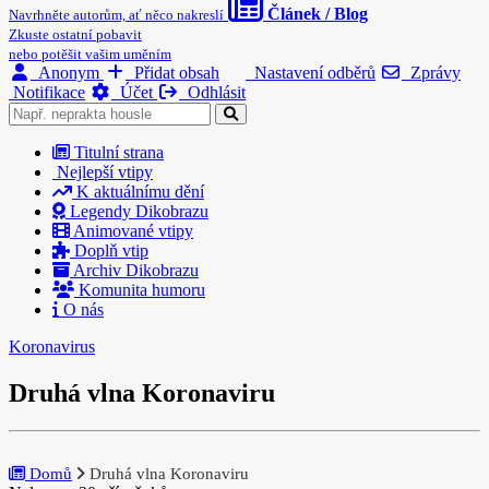
Článek / Blog
Navrhněte autorům, ať něco nakreslí
Zkuste ostatní pobavit
nebo potěšit vašim uměním
Anonym
Přidat obsah
Nastavení odběrů
Zprávy
Notifikace
Účet
Odhlásit
Titulní strana
Nejlepší vtipy
K aktuálnímu dění
Legendy Dikobrazu
Animované vtipy
Doplň vtip
Archiv Dikobrazu
Komunita humoru
O nás
Koronavirus
Druhá vlna Koronaviru
Domů
Druhá vlna Koronaviru