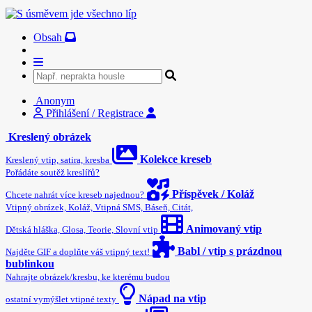
Obsah
Anonym
Přihlášení / Registrace
Kreslený obrázek
Kolekce kreseb
Kreslený vtip, satira, kresba
Pořádáte soutěž kreslířů?
Příspěvek / Koláž
Chcete nahrát více kreseb najednou?
Vtipný obrázek, Koláž, Vtipná SMS, Báseň, Citát,
Animovaný vtip
Dětská hláška, Glosa, Teorie, Slovní vtip
Babl / vtip s prázdnou
Najděte GIF a doplňte váš vtipný text!
bublinkou
Nahrajte obrázek/kresbu, ke kterému budou
Nápad na vtip
ostatní vymýšlet vtipné texty