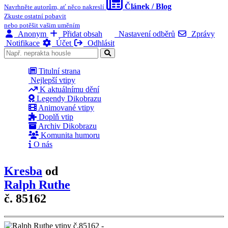
Článek / Blog
Navrhněte autorům, ať něco nakreslí
Zkuste ostatní pobavit
nebo potěšit vašim uměním
Anonym
Přidat obsah
Nastavení odběrů
Zprávy
Notifikace
Účet
Odhlásit
Titulní strana
Nejlepší vtipy
K aktuálnímu dění
Legendy Dikobrazu
Animované vtipy
Doplň vtip
Archiv Dikobrazu
Komunita humoru
O nás
Kresba
od
Ralph Ruthe
č. 85162