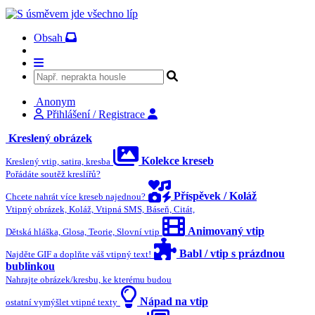
Obsah
Anonym
Přihlášení / Registrace
Kreslený obrázek
Kolekce kreseb
Kreslený vtip, satira, kresba
Pořádáte soutěž kreslířů?
Příspěvek / Koláž
Chcete nahrát více kreseb najednou?
Vtipný obrázek, Koláž, Vtipná SMS, Báseň, Citát,
Animovaný vtip
Dětská hláška, Glosa, Teorie, Slovní vtip
Babl / vtip s prázdnou
Najděte GIF a doplňte váš vtipný text!
bublinkou
Nahrajte obrázek/kresbu, ke kterému budou
Nápad na vtip
ostatní vymýšlet vtipné texty