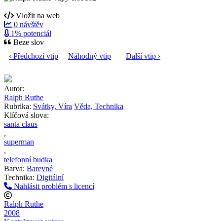
Vložit na web
0 návštěv
1% potenciál
Beze slov
‹ Předchozí vtip
Náhodný vtip
Další vtip ›
Autor:
Ralph Ruthe
Rubrika:
Svátky, Víra
Věda, Technika
Klíčová slova:
santa claus
,
superman
,
telefonní budka
Barva:
Barevné
Technika:
Digitální
Nahlásit problém s licencí
Ralph Ruthe
2008