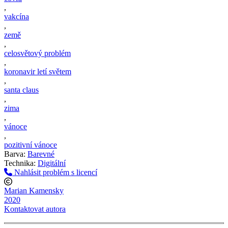
,
vakcína
,
země
,
celosvětový problém
,
koronavir letí světem
,
santa claus
,
zima
,
vánoce
,
pozitivní vánoce
Barva:
Barevné
Technika:
Digitální
Nahlásit problém s licencí
Marian Kamensky
2020
Kontaktovat autora