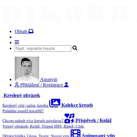
Obsah
Anonym
Přihlášení / Registrace
Kreslený obrázek
Kolekce kreseb
Kreslený vtip, satira, kresba
Pořádáte soutěž kreslířů?
Příspěvek / Koláž
Chcete nahrát více kreseb najednou?
Vtipný obrázek, Koláž, Vtipná SMS, Báseň, Citát,
Animovaný vtip
Dětská hláška, Glosa, Teorie, Slovní vtip