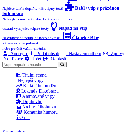
Babl / vtip s prázdnou
Najděte GIF a doplňte váš vtipný text!
bublinkou
Nahrajte obrázek/kresbu, ke kterému budou
Nápad na vtip
ostatní vymýšlet vtipné texty
Článek / Blog
Navrhněte autorům, ať něco nakreslí
Zkuste ostatní pobavit
nebo potěšit vašim uměním
Anonym
Přidat obsah
Nastavení odběrů
Zprávy
Notifikace
Účet
Odhlásit
Titulní strana
Nejlepší vtipy
K aktuálnímu dění
Legendy Dikobrazu
Animované vtipy
Doplň vtip
Archiv Dikobrazu
Komunita humoru
O nás
Koronavirus