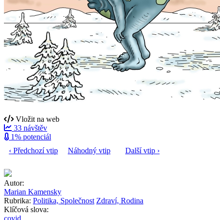
Vložit na web
33 návštěv
1% potenciál
‹ Předchozí vtip
Náhodný vtip
Další vtip ›
Autor:
Marian Kamensky
Rubrika:
Politika, Společnost
Zdraví, Rodina
Klíčová slova:
covid