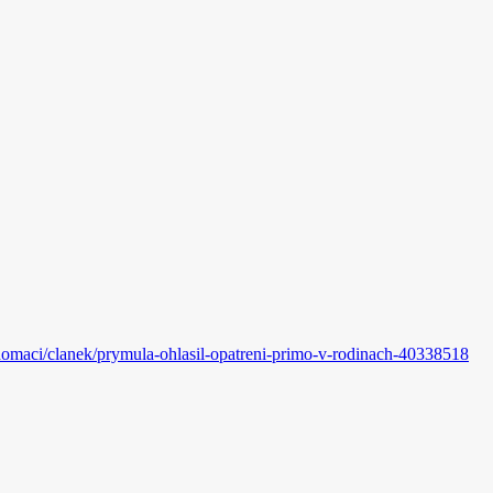
domaci/clanek/prymula-ohlasil-opatreni-primo-v-rodinach-40338518