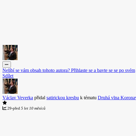
Nelíbí se vám obsah tohoto autora? Přihlaste se a bavte se se po svém
Sdílet
Václav Veverka
přidal
satirickou kresbu
k tématu
Druhá vlna Korona
29
-
před
5 let 10 měsíců