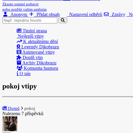
Zkuste ostatní pobavit
nebo potěšit vašim uměním
Anonym
Přidat obsah
Nastavení odběrů
Zprávy
No
Titulní strana
Nejlepší vtipy
K aktuálnímu dění
Legendy Dikobrazu
Animované vtipy
Doplň vtip
Archiv Dikobrazu
Komunita humoru
O nás
pokoj vtipy
Domů
pokoj
Nalezeno 7 příspěvků