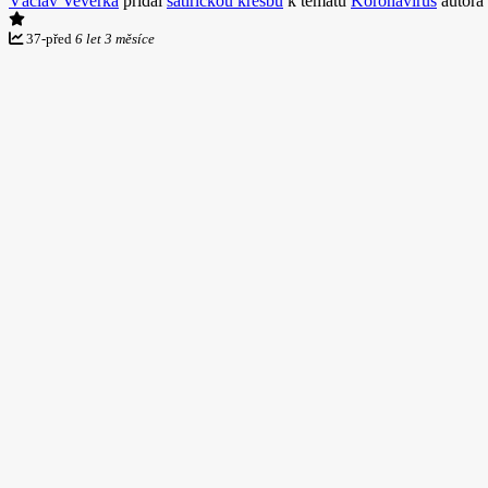
Václav Veverka
přidal
satirickou kresbu
k tématu
Koronavirus
autora
37
-
před
6 let 3 měsíce