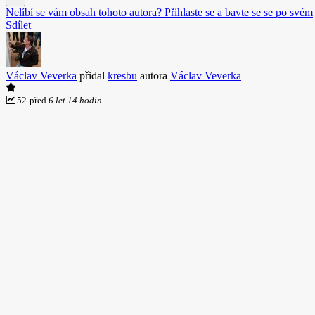
Nelíbí se vám obsah tohoto autora? Přihlaste se a bavte se se po svém
Sdílet
Václav Veverka
přidal
kresbu
autora
Václav Veverka
52
-
před
6 let 14 hodin