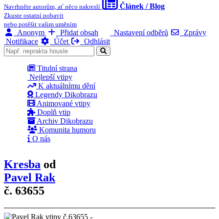
Článek / Blog
Navrhněte autorům, ať něco nakreslí
Zkuste ostatní pobavit
nebo potěšit vašim uměním
Anonym
Přidat obsah
Nastavení odběrů
Zprávy
Notifikace
Účet
Odhlásit
Titulní strana
Nejlepší vtipy
K aktuálnímu dění
Legendy Dikobrazu
Animované vtipy
Doplň vtip
Archiv Dikobrazu
Komunita humoru
O nás
Kresba
od
Pavel Rak
č. 63655