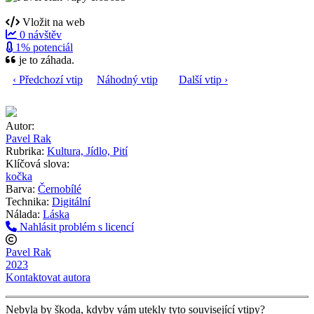
Vložit na web
0 návštěv
1% potenciál
je to záhada.
‹ Předchozí vtip
Náhodný vtip
Další vtip ›
Autor:
Pavel Rak
Rubrika:
Kultura, Jídlo, Pití
Klíčová slova:
kočka
Barva:
Černobílé
Technika:
Digitální
Nálada:
Láska
Nahlásit problém s licencí
Pavel Rak
2023
Kontaktovat autora
Nebyla by škoda, kdyby vám utekly tyto související vtipy?