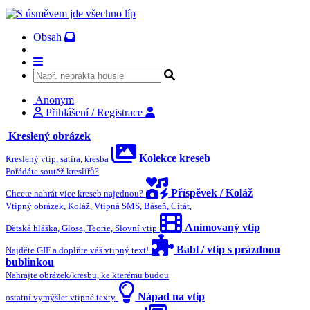
Obsah
Anonym
Přihlášení / Registrace
Kreslený obrázek
Kolekce kreseb
Kreslený vtip, satira, kresba
Pořádáte soutěž kreslířů?
Příspěvek / Koláž
Chcete nahrát více kreseb najednou?
Vtipný obrázek, Koláž, Vtipná SMS, Báseň, Citát,
Animovaný vtip
Dětská hláška, Glosa, Teorie, Slovní vtip
Babl / vtip s prázdnou
Najděte GIF a doplňte váš vtipný text!
bublinkou
Nahrajte obrázek/kresbu, ke kterému budou
Nápad na vtip
ostatní vymýšlet vtipné texty