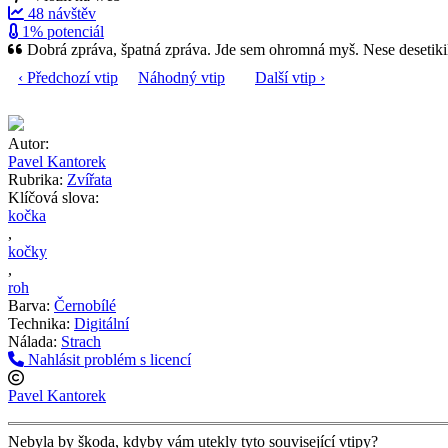
48 návštěv
1% potenciál
Dobrá zpráva, špatná zpráva. Jde sem ohromná myš. Nese desetiki
‹ Předchozí vtip
Náhodný vtip
Další vtip ›
Autor:
Pavel Kantorek
Rubrika:
Zvířata
Klíčová slova:
kočka
,
kočky
,
roh
Barva:
Černobílé
Technika:
Digitální
Nálada:
Strach
Nahlásit problém s licencí
Pavel Kantorek
Nebyla by škoda, kdyby vám utekly tyto související vtipy?