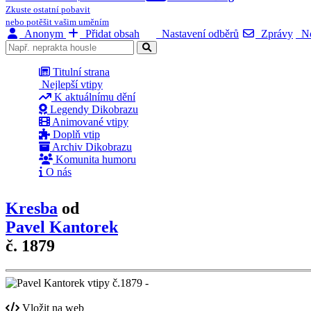
Zkuste ostatní pobavit
nebo potěšit vašim uměním
Anonym
Přidat obsah
Nastavení odběrů
Zprávy
No
Titulní strana
Nejlepší vtipy
K aktuálnímu dění
Legendy Dikobrazu
Animované vtipy
Doplň vtip
Archiv Dikobrazu
Komunita humoru
O nás
Kresba
od
Pavel Kantorek
č. 1879
Vložit na web