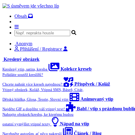
Obsah
Anonym
Přihlášení / Registrace
Kreslený obrázek
Kolekce kreseb
Kreslený vtip, satira, kresba
Pořádáte soutěž kreslířů?
Příspěvek / Koláž
Chcete nahrát více kreseb najednou?
Vtipný obrázek, Koláž, Vtipná SMS, Báseň, Citát,
Animovaný vtip
Dětská hláška, Glosa, Teorie, Slovní vtip
Babl / vtip s prázdnou bubl
Najděte GIF a doplňte váš vtipný text!
Nahrajte obrázek/kresbu, ke kterému budou
Nápad na vtip
ostatní vymýšlet vtipné texty
Článek / Blog
Navrhněte autorům, ať něco nakreslí