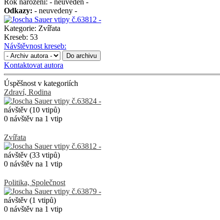
Rok narození:
- neuveden -
Odkazy:
- neuvedeny -
Kategorie:
Zvířata
Kreseb:
53
Návštěvnost kreseb:
Do archivu
Kontaktovat autora
Úspěšnost v kategoriích
Zdraví, Rodina
návštěv (10 vtipů)
0 návštěv na 1 vtip
Zvířata
návštěv (33 vtipů)
0 návštěv na 1 vtip
Politika, Společnost
návštěv (1 vtipů)
0 návštěv na 1 vtip