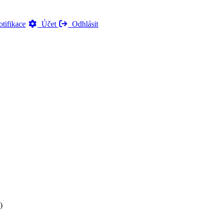
tifikace
Účet
Odhlásit
)