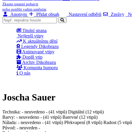
Zkuste ostatní pobavit
nebo potěšit vašim uměním
Anonym
Přidat obsah
Nastavení odběrů
Zprávy
No
Titulní strana
Nejlepší vtipy
K aktuálnímu dění
Legendy Dikobrazu
Animované vtipy
Doplň vtip
Archiv Dikobrazu
Komunita humoru
O nás
Joscha Sauer
Technika:
- neuvedeno - (41 vtipů) Digitální (12 vtipů)
Barvy:
- neuvedeno - (41 vtipů) Barevné (12 vtipů)
Nálada:
- neuvedeno - (41 vtipů) Překvapení (8 vtipů) Radost (5 vtipů
Původ:
- neuveden -