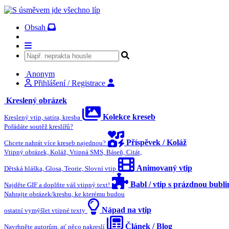
Obsah
Anonym
Přihlášení / Registrace
Kreslený obrázek
Kolekce kreseb
Kreslený vtip, satira, kresba
Pořádáte soutěž kreslířů?
Příspěvek / Koláž
Chcete nahrát více kreseb najednou?
Vtipný obrázek, Koláž, Vtipná SMS, Báseň, Citát,
Animovaný vtip
Dětská hláška, Glosa, Teorie, Slovní vtip
Babl / vtip s prázdnou bubl
Najděte GIF a doplňte váš vtipný text!
Nahrajte obrázek/kresbu, ke kterému budou
Nápad na vtip
ostatní vymýšlet vtipné texty
Článek / Blog
Navrhněte autorům, ať něco nakreslí