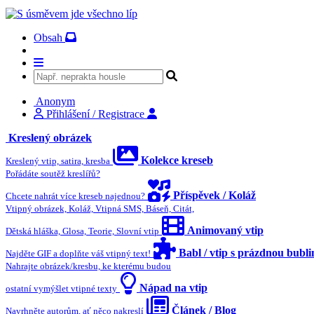
Obsah
Anonym
Přihlášení / Registrace
Kreslený obrázek
Kolekce kreseb
Kreslený vtip, satira, kresba
Pořádáte soutěž kreslířů?
Příspěvek / Koláž
Chcete nahrát více kreseb najednou?
Vtipný obrázek, Koláž, Vtipná SMS, Báseň, Citát,
Animovaný vtip
Dětská hláška, Glosa, Teorie, Slovní vtip
Babl / vtip s prázdnou bubl
Najděte GIF a doplňte váš vtipný text!
Nahrajte obrázek/kresbu, ke kterému budou
Nápad na vtip
ostatní vymýšlet vtipné texty
Článek / Blog
Navrhněte autorům, ať něco nakreslí