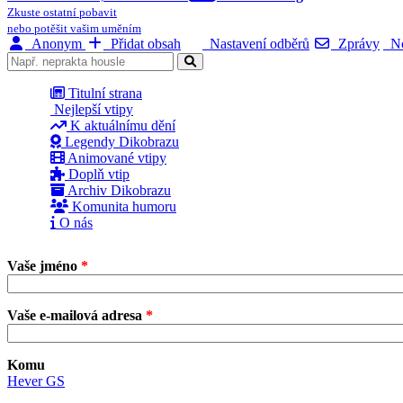
Zkuste ostatní pobavit
nebo potěšit vašim uměním
Anonym
Přidat obsah
Nastavení odběrů
Zprávy
No
Titulní strana
Nejlepší vtipy
K aktuálnímu dění
Legendy Dikobrazu
Animované vtipy
Doplň vtip
Archiv Dikobrazu
Komunita humoru
O nás
Vaše jméno
*
Vaše e-mailová adresa
*
Komu
Hever GS