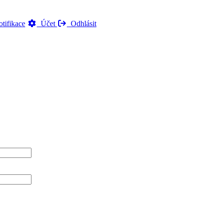
tifikace
Účet
Odhlásit