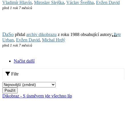
Vladimír Hlavín
,
Miroslav Slejška
,
Václav Šveňha
,
Evžen David
před
1 rok 7 měsíců
DaSo
přidal
archiv dikobrazu
z roku 1988 obsahující autory:
Petr
Urban
,
Evžen David
,
Michal Hrdý
před
1 rok 7 měsíců
Načíst další
Filtr
Použít
Dikobraz - S úsměvem jde všechno líp