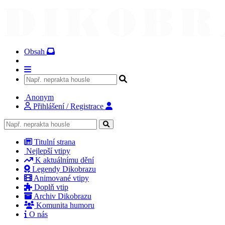
Obsah
Anonym
Přihlášení / Registrace
Titulní strana
Nejlepší vtipy
K aktuálnímu dění
Legendy Dikobrazu
Animované vtipy
Doplň vtip
Archiv Dikobrazu
Komunita humoru
O nás