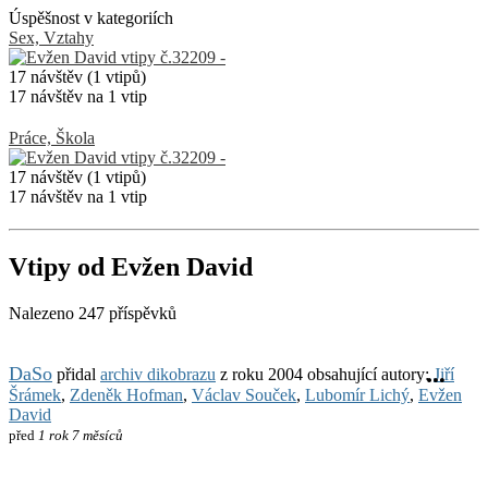
Úspěšnost v kategoriích
Sex, Vztahy
17 návštěv (1 vtipů)
17 návštěv na 1 vtip
Práce, Škola
17 návštěv (1 vtipů)
17 návštěv na 1 vtip
Vtipy od Evžen David
Nalezeno 247 příspěvků
DaSo
přidal
archiv dikobrazu
z roku 2004 obsahující autory:
Jiří
Šrámek
,
Zdeněk Hofman
,
Václav Souček
,
Lubomír Lichý
,
Evžen
David
před
1 rok 7 měsíců