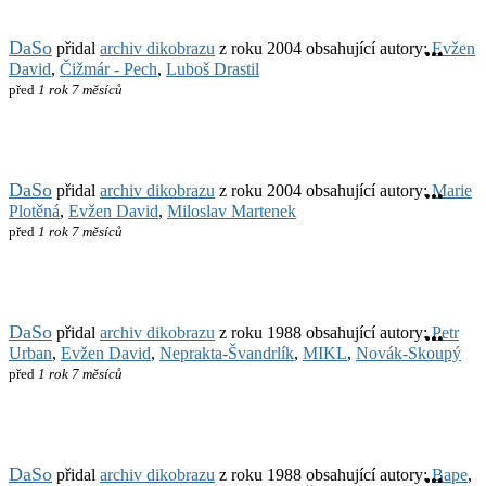
DaSo
přidal
archiv dikobrazu
z roku 2004 obsahující autory:
Evžen
David
,
Čižmár - Pech
,
Luboš Drastil
před
1 rok 7 měsíců
DaSo
přidal
archiv dikobrazu
z roku 2004 obsahující autory:
Marie
Plotěná
,
Evžen David
,
Miloslav Martenek
před
1 rok 7 měsíců
DaSo
přidal
archiv dikobrazu
z roku 1988 obsahující autory:
Petr
Urban
,
Evžen David
,
Neprakta-Švandrlík
,
MIKL
,
Novák-Skoupý
před
1 rok 7 měsíců
DaSo
přidal
archiv dikobrazu
z roku 1988 obsahující autory:
Bape
,