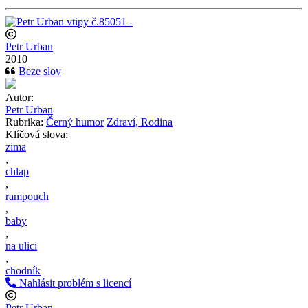
Petr Urban
2010
Beze slov
Autor:
Petr Urban
Rubrika:
Černý humor
Zdraví, Rodina
Klíčová slova:
zima
,
chlap
,
rampouch
,
baby
,
na ulici
,
chodník
Nahlásit problém s licencí
Petr Urban