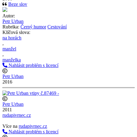
Beze slov
Autor:
Petr Urban
Rubrika:
Černý humor
Cestování
Klíčová slova:
na horách
,
manžel
,
manželka
Nahlásit problém s licencí
Petr Urban
2016
Petr Urban
2011
rudapivrnec.cz
http://www.rudapivrnec.cz
Více na
rudapivrnec.cz
Nahlásit problém s licencí