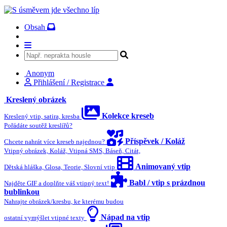
Obsah
Anonym
Přihlášení / Registrace
Kreslený obrázek
Kolekce kreseb
Kreslený vtip, satira, kresba
Pořádáte soutěž kreslířů?
Příspěvek / Koláž
Chcete nahrát více kreseb najednou?
Vtipný obrázek, Koláž, Vtipná SMS, Báseň, Citát,
Animovaný vtip
Dětská hláška, Glosa, Teorie, Slovní vtip
Babl / vtip s prázdnou
Najděte GIF a doplňte váš vtipný text!
bublinkou
Nahrajte obrázek/kresbu, ke kterému budou
Nápad na vtip
ostatní vymýšlet vtipné texty