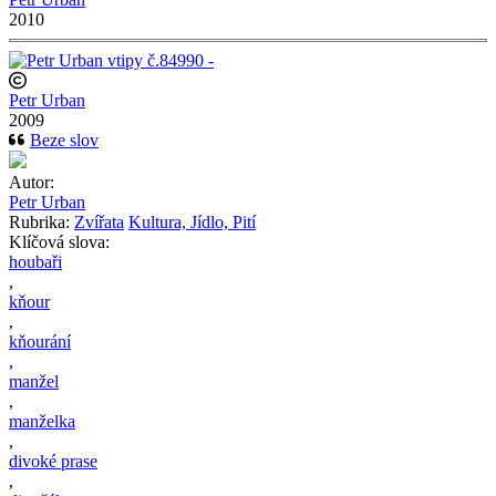
2010
Petr Urban
2009
Beze slov
Autor:
Petr Urban
Rubrika:
Zvířata
Kultura, Jídlo, Pití
Klíčová slova:
houbaři
,
kňour
,
kňourání
,
manžel
,
manželka
,
divoké prase
,