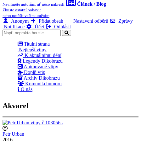
Článek / Blog
Navrhněte autorům, ať něco nakreslí
Zkuste ostatní pobavit
nebo potěšit vašim uměním
Anonym
Přidat obsah
Nastavení odběrů
Zprávy
Notifikace
Účet
Odhlásit
Titulní strana
Nejlepší vtipy
K aktuálnímu dění
Legendy Dikobrazu
Animované vtipy
Doplň vtip
Archiv Dikobrazu
Komunita humoru
O nás
Akvarel
Petr Urban
2016