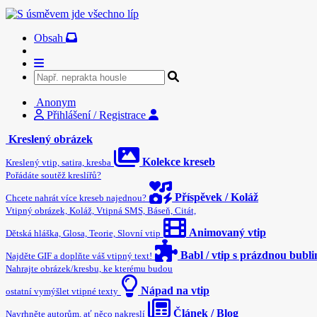
Obsah
Anonym
Přihlášení / Registrace
Kreslený obrázek
Kolekce kreseb
Kreslený vtip, satira, kresba
Pořádáte soutěž kreslířů?
Příspěvek / Koláž
Chcete nahrát více kreseb najednou?
Vtipný obrázek, Koláž, Vtipná SMS, Báseň, Citát,
Animovaný vtip
Dětská hláška, Glosa, Teorie, Slovní vtip
Babl / vtip s prázdnou bubl
Najděte GIF a doplňte váš vtipný text!
Nahrajte obrázek/kresbu, ke kterému budou
Nápad na vtip
ostatní vymýšlet vtipné texty
Článek / Blog
Navrhněte autorům, ať něco nakreslí