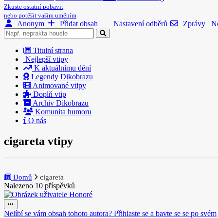
Zkuste ostatní pobavit
nebo potěšit vašim uměním
Anonym
Přidat obsah
Nastavení odběrů
Zprávy
No
Titulní strana
Nejlepší vtipy
K aktuálnímu dění
Legendy Dikobrazu
Animované vtipy
Doplň vtip
Archiv Dikobrazu
Komunita humoru
O nás
cigareta vtipy
Domů
cigareta
Nalezeno 10 příspěvků
Nelíbí se vám obsah tohoto autora? Přihlaste se a bavte se se po svém