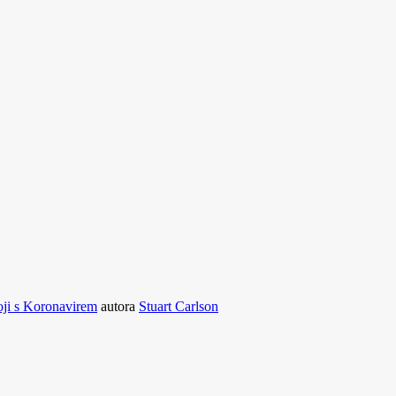
oji s Koronavirem
autora
Stuart Carlson