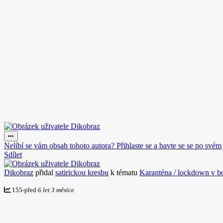
Nelíbí se vám obsah tohoto autora? Přihlaste se a bavte se se po svém
Sdílet
Dikobraz
přidal
satirickou kresbu
k tématu
Karanténa / lockdown v b
155
-
před
6 let 3 měsíce