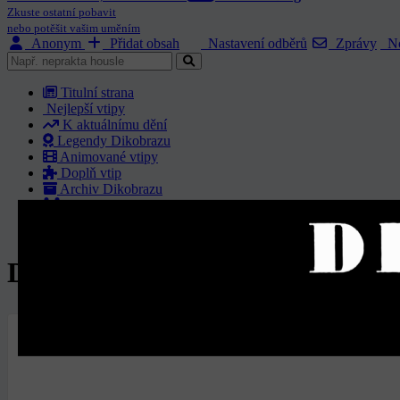
Zkuste ostatní pobavit
nebo potěšit vašim uměním
Anonym
Přidat obsah
Nastavení odběrů
Zprávy
No
Titulní strana
Nejlepší vtipy
K aktuálnímu dění
Legendy Dikobrazu
Animované vtipy
Doplň vtip
Archiv Dikobrazu
Komunita humoru
O nás
Dikobraz ročník 1987 - Číslo 91