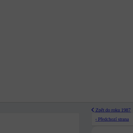
Zpět do roku 1987
‹ Předchozí strana