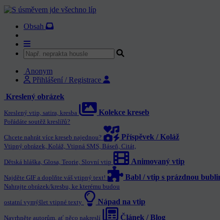
Obsah
Anonym
Přihlášení / Registrace
Kreslený obrázek
Kolekce kreseb
Kreslený vtip, satira, kresba
Pořádáte soutěž kreslířů?
Příspěvek / Koláž
Chcete nahrát více kreseb najednou?
Vtipný obrázek, Koláž, Vtipná SMS, Báseň, Citát,
Animovaný vtip
Dětská hláška, Glosa, Teorie, Slovní vtip
Babl / vtip s prázdnou bubl
Najděte GIF a doplňte váš vtipný text!
Nahrajte obrázek/kresbu, ke kterému budou
Nápad na vtip
ostatní vymýšlet vtipné texty
Článek / Blog
Navrhněte autorům, ať něco nakreslí