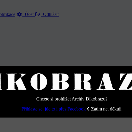
tifikace
Účet
Odhlásit
 - Strana 51
Chcete si prohlížet Archiv Dikobrazu?
Přihlaste se, jde to i přes Facebook
Zatím ne, děkuji.