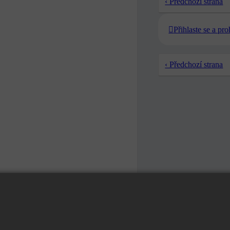
‹ Předchozí strana
Přihlaste se a pr
‹ Předchozí strana