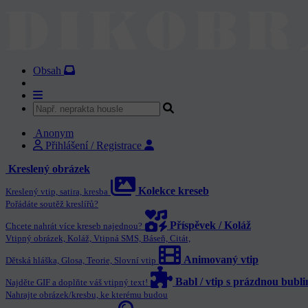
Obsah
Anonym
Přihlášení / Registrace
Kreslený obrázek
Kolekce kreseb
Kreslený vtip, satira, kresba
Pořádáte soutěž kreslířů?
Příspěvek / Koláž
Chcete nahrát více kreseb najednou?
Vtipný obrázek, Koláž, Vtipná SMS, Báseň, Citát,
Animovaný vtip
Dětská hláška, Glosa, Teorie, Slovní vtip
Babl / vtip s prázdnou bubl
Najděte GIF a doplňte váš vtipný text!
Nahrajte obrázek/kresbu, ke kterému budou