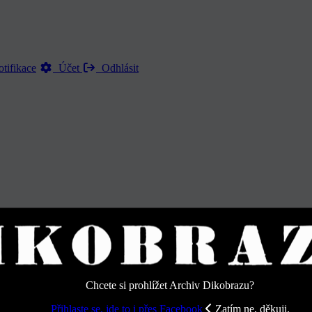
tifikace
Účet
Odhlásit
 - Strana 10
Chcete si prohlížet Archiv Dikobrazu?
Přihlaste se, jde to i přes Facebook
Zatím ne, děkuji.