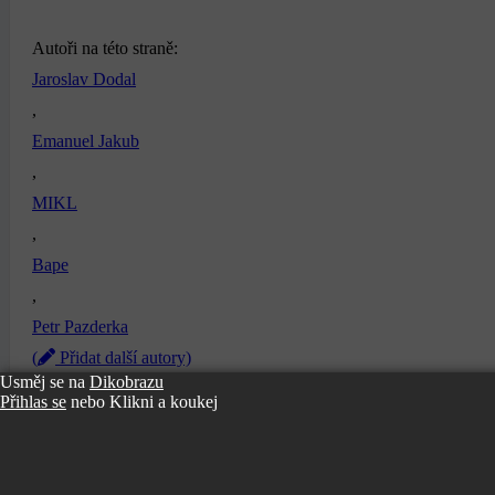
Autoři na této straně:
Jaroslav Dodal
,
Emanuel Jakub
,
MIKL
,
Bape
,
Petr Pazderka
(
Přidat další autory)
Usměj se na
Dikobrazu
Kvalita skenu:
Nahrát lepší kvalitu
(Všechny verze uchováváme)
Přihlas se
nebo
Klikni a koukej
Poděkování patří:
JiMi
Něco špatně