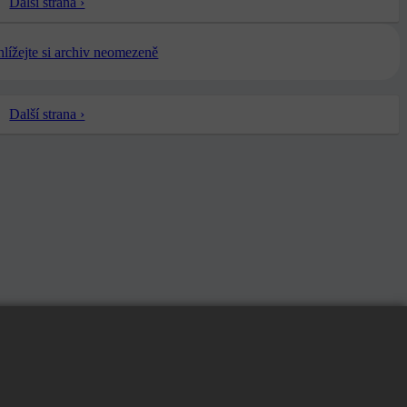
Další strana ›
ohlížejte si archiv neomezeně
Další strana ›