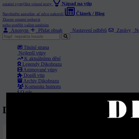
Nápad na vtip
ostatní vymýšlet vtipné texty
Článek / Blog
Navrhněte autorům, ať něco nakreslí
Zkuste ostatní pobavit
nebo potěšit vašim uměním
Anonym
Přidat obsah
Nastavení odběrů
Zprávy
No
Titulní strana
Nejlepší vtipy
K aktuálnímu dění
Legendy Dikobrazu
Animované vtipy
Doplň vtip
Archiv Dikobrazu
Komunita humoru
O nás
Dikobraz ročník 1987 - Číslo 91