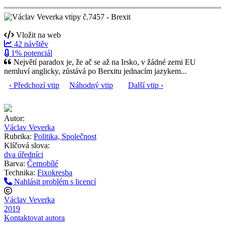
Vložit na web
42 návštěv
1% potenciál
Největí paradox je, že ač se až na Irsko, v žádné zemi EU
nemluví anglicky, zůstává po Berxitu jednacím jazykem...
‹ Předchozí vtip
Náhodný vtip
Další vtip ›
Autor:
Václav Veverka
Rubrika:
Politika, Společnost
Klíčová slova:
dva úředníci
Barva:
Černobílé
Technika:
Fixokresba
Nahlásit problém s licencí
Václav Veverka
2019
Kontaktovat autora