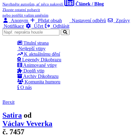
Článek / Blog
Navrhněte autorům, ať něco nakreslí
Zkuste ostatní pobavit
nebo potěšit vašim uměním
Anonym
Přidat obsah
Nastavení odběrů
Zprávy
Notifikace
Účet
Odhlásit
Titulní strana
Nejlepší vtipy
K aktuálnímu dění
Legendy Dikobrazu
Animované vtipy
Doplň vtip
Archiv Dikobrazu
Komunita humoru
O nás
Brexit
Satira
od
Václav Veverka
č. 7457