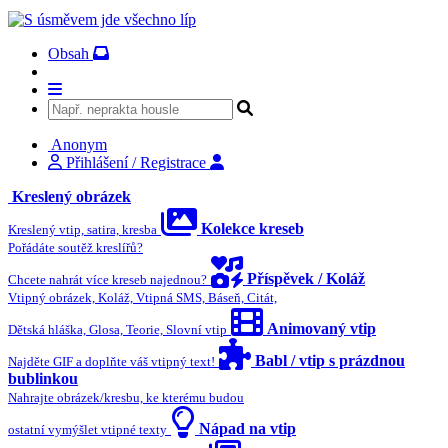
Obsah
Anonym
Přihlášení / Registrace
Kreslený obrázek
Kolekce kreseb
Kreslený vtip, satira, kresba
Pořádáte soutěž kreslířů?
Příspěvek / Koláž
Chcete nahrát více kreseb najednou?
Vtipný obrázek, Koláž, Vtipná SMS, Báseň, Citát,
Animovaný vtip
Dětská hláška, Glosa, Teorie, Slovní vtip
Babl / vtip s prázdnou
Najděte GIF a doplňte váš vtipný text!
bublinkou
Nahrajte obrázek/kresbu, ke kterému budou
Nápad na vtip
ostatní vymýšlet vtipné texty