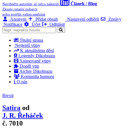
Článek / Blog
Navrhněte autorům, ať něco nakreslí
Zkuste ostatní pobavit
nebo potěšit vašim uměním
Anonym
Přidat obsah
Nastavení odběrů
Zprávy
Notifikace
Účet
Odhlásit
Titulní strana
Nejlepší vtipy
K aktuálnímu dění
Legendy Dikobrazu
Animované vtipy
Doplň vtip
Archiv Dikobrazu
Komunita humoru
O nás
Brexit
Satira
od
J. R. Řeháček
č. 7010