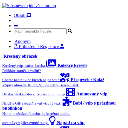
Obsah
Anonym
Přihlášení / Registrace
Kreslený obrázek
Kolekce kreseb
Kreslený vtip, satira, kresba
Pořádáte soutěž kreslířů?
Příspěvek / Koláž
Chcete nahrát více kreseb najednou?
Vtipný obrázek, Koláž, Vtipná SMS, Báseň, Citát,
Animovaný vtip
Dětská hláška, Glosa, Teorie, Slovní vtip
Babl / vtip s prázdnou
Najděte GIF a doplňte váš vtipný text!
bublinkou
Nahrajte obrázek/kresbu, ke kterému budou
Nápad na vtip
ostatní vymýšlet vtipné texty