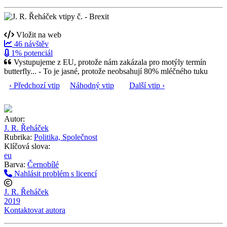
Vložit na web
46 návštěv
1% potenciál
Vystupujeme z EU, protože nám zakázala pro motýly termín
butterfly... - To je jasné, protože neobsahují 80% mléčného tuku
‹ Předchozí vtip
Náhodný vtip
Další vtip ›
Autor:
J. R. Řeháček
Rubrika:
Politika, Společnost
Klíčová slova:
eu
Barva:
Černobílé
Nahlásit problém s licencí
J. R. Řeháček
2019
Kontaktovat autora