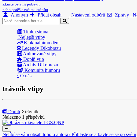
Zkuste ostatní pobavit
nebo potěšit vašim uměním
Anonym
Přidat obsah
Nastavení odběrů
Zprávy
No
Titulní strana
Nejlepší vtipy
K aktuálnímu dění
Legendy Dikobrazu
Animované vtipy
Doplň vtip
Archiv Dikobrazu
Komunita humoru
O nás
trávník vtipy
Domů
trávník
Nalezeno 1 příspěvků
Nelíbí se vám obsah tohoto autora? Přihlaste se a bavte se se po svém