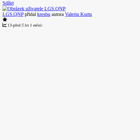
Sdílet
LGS.QNP
přidal
kresbu
autora
Valeriu Kurtu
13
-
před
5 let 1 měsíc