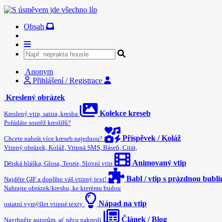
Obsah
Anonym
Přihlášení / Registrace
Kreslený obrázek
Kolekce kreseb
Kreslený vtip, satira, kresba
Pořádáte soutěž kreslířů?
Příspěvek / Koláž
Chcete nahrát více kreseb najednou?
Vtipný obrázek, Koláž, Vtipná SMS, Báseň, Citát,
Animovaný vtip
Dětská hláška, Glosa, Teorie, Slovní vtip
Babl / vtip s prázdnou bubl
Najděte GIF a doplňte váš vtipný text!
Nahrajte obrázek/kresbu, ke kterému budou
Nápad na vtip
ostatní vymýšlet vtipné texty
Článek / Blog
Navrhněte autorům, ať něco nakreslí