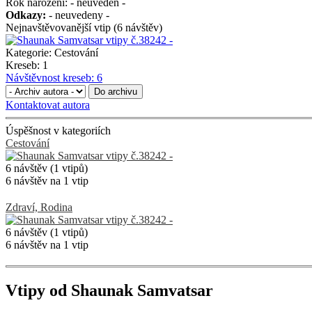
Rok narození:
- neuveden -
Odkazy:
- neuvedeny -
Nejnavštěvovanější vtip (6 návštěv)
Kategorie:
Cestování
Kreseb:
1
Návštěvnost kreseb:
6
Do archivu
Kontaktovat autora
Úspěšnost v kategoriích
Cestování
6 návštěv (1 vtipů)
6 návštěv na 1 vtip
Zdraví, Rodina
6 návštěv (1 vtipů)
6 návštěv na 1 vtip
Vtipy od Shaunak Samvatsar