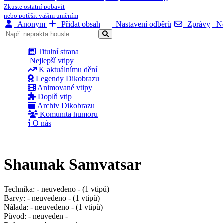
Zkuste ostatní pobavit
nebo potěšit vašim uměním
Anonym
Přidat obsah
Nastavení odběrů
Zprávy
No
Titulní strana
Nejlepší vtipy
K aktuálnímu dění
Legendy Dikobrazu
Animované vtipy
Doplň vtip
Archiv Dikobrazu
Komunita humoru
O nás
Shaunak Samvatsar
Technika:
- neuvedeno - (1 vtipů)
Barvy:
- neuvedeno - (1 vtipů)
Nálada:
- neuvedeno - (1 vtipů)
Původ:
- neuveden -