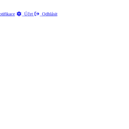
tifikace
Účet
Odhlásit