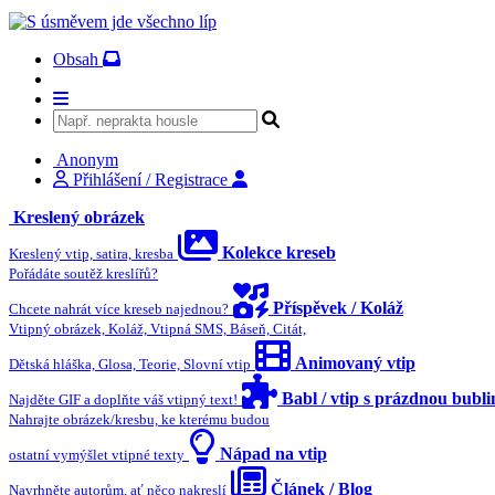
Obsah
Anonym
Přihlášení / Registrace
Kreslený obrázek
Kolekce kreseb
Kreslený vtip, satira, kresba
Pořádáte soutěž kreslířů?
Příspěvek / Koláž
Chcete nahrát více kreseb najednou?
Vtipný obrázek, Koláž, Vtipná SMS, Báseň, Citát,
Animovaný vtip
Dětská hláška, Glosa, Teorie, Slovní vtip
Babl / vtip s prázdnou bubl
Najděte GIF a doplňte váš vtipný text!
Nahrajte obrázek/kresbu, ke kterému budou
Nápad na vtip
ostatní vymýšlet vtipné texty
Článek / Blog
Navrhněte autorům, ať něco nakreslí