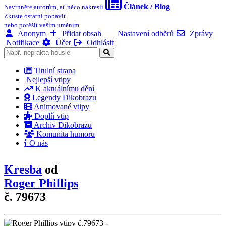
Článek / Blog
Navrhněte autorům, ať něco nakreslí
Zkuste ostatní pobavit
nebo potěšit vašim uměním
Anonym
Přidat obsah
Nastavení odběrů
Zprávy
Notifikace
Účet
Odhlásit
Titulní strana
Nejlepší vtipy
K aktuálnímu dění
Legendy Dikobrazu
Animované vtipy
Doplň vtip
Archiv Dikobrazu
Komunita humoru
O nás
Kresba
od
Roger Phillips
č. 79673