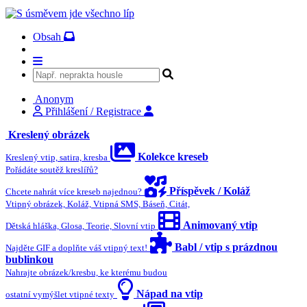
Obsah
Anonym
Přihlášení / Registrace
Kreslený obrázek
Kolekce kreseb
Kreslený vtip, satira, kresba
Pořádáte soutěž kreslířů?
Příspěvek / Koláž
Chcete nahrát více kreseb najednou?
Vtipný obrázek, Koláž, Vtipná SMS, Báseň, Citát,
Animovaný vtip
Dětská hláška, Glosa, Teorie, Slovní vtip
Babl / vtip s prázdnou
Najděte GIF a doplňte váš vtipný text!
bublinkou
Nahrajte obrázek/kresbu, ke kterému budou
Nápad na vtip
ostatní vymýšlet vtipné texty