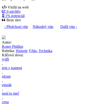
Vložit na web
0 návštěv
1% potenciál
Beze slov
‹ Předchozí vtip
Náhodný vtip
Další vtip ›
Autor:
Roger Phillips
Rubrika:
Historie
Věda, Technika
Klíčová slova:
rytíři
,
prst v kameni
,
ufoun
,
emzák
,
není to meč
,
cena