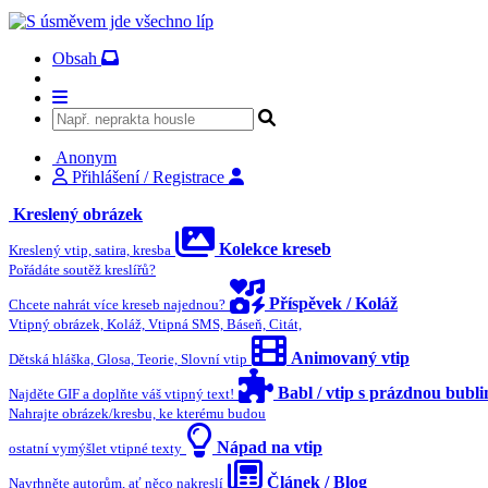
Obsah
Anonym
Přihlášení / Registrace
Kreslený obrázek
Kolekce kreseb
Kreslený vtip, satira, kresba
Pořádáte soutěž kreslířů?
Příspěvek / Koláž
Chcete nahrát více kreseb najednou?
Vtipný obrázek, Koláž, Vtipná SMS, Báseň, Citát,
Animovaný vtip
Dětská hláška, Glosa, Teorie, Slovní vtip
Babl / vtip s prázdnou bubl
Najděte GIF a doplňte váš vtipný text!
Nahrajte obrázek/kresbu, ke kterému budou
Nápad na vtip
ostatní vymýšlet vtipné texty
Článek / Blog
Navrhněte autorům, ať něco nakreslí