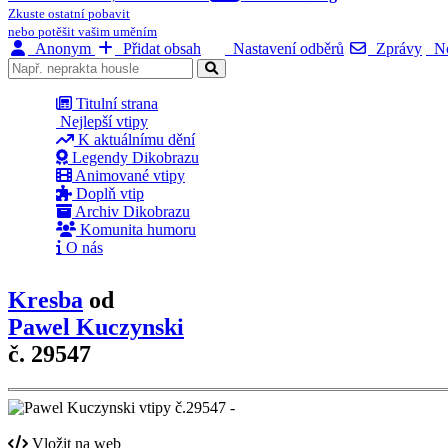
Zkuste ostatní pobavit
nebo potěšit vašim uměním
Anonym
Přidat obsah
Nastavení odběrů
Zprávy
No
Titulní strana
Nejlepší vtipy
K aktuálnímu dění
Legendy Dikobrazu
Animované vtipy
Doplň vtip
Archiv Dikobrazu
Komunita humoru
O nás
Kresba
od
Pawel Kuczynski
č. 29547
Vložit na web