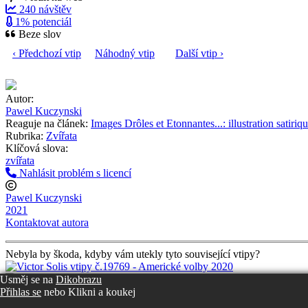
240 návštěv
1% potenciál
Beze slov
‹ Předchozí vtip
Náhodný vtip
Další vtip ›
Autor:
Pawel Kuczynski
Reaguje na článek:
Images Drôles et Etonnantes...: illustration satir
Rubrika:
Zvířata
Klíčová slova:
zvířata
Nahlásit problém s licencí
Pawel Kuczynski
2021
Kontaktovat autora
Nebyla by škoda, kdyby vám utekly tyto související vtipy?
Usměj se na
Dikobrazu
Přihlas se
nebo
Klikni a koukej