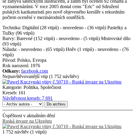
se zabývá satirickými ilustracemi, a zatím byl oceněn 92 cenami a
vyznamenáními. V roce 2005 dostal cenu "Eric" od Sdružení
polských karikaturistů pro nově objeveného kreslíře s rekordním
počtem ocenění v mezinárodních soutěžích.
Technika:
Digitální (28 vtipů) - neuvedeno - (36 vtipů) Pastelky a
Tužky (96 vtipů)
Barvy:
Barevné (152 vtipů) - neuvedeno - (5 vtipů) Mistrovské dílo
(93 vtipů)
Nálada:
- neuvedeno - (65 vtipů) Hněv (1 vtipů) - neuvedeno - (76
vtipů)
Původ:
Polsko, Evropa
Rok narození:
1976
Odkazy:
facebook.com
Nejnavštěvovanější vtip (1 752 návštěv)
Kategorie:
Politika, Společnost
Kreseb:
161
Návštěvnost kreseb:
7 691
Do archivu
Úspěšnost v aktuálním dění
Ruská invaze na Ukrajinu
1 752 návštěv (1 vtipů)