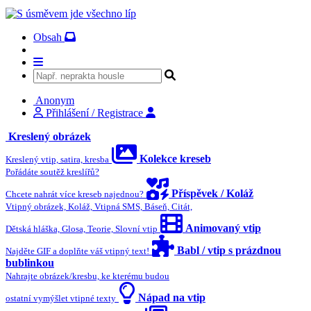
Obsah
Anonym
Přihlášení / Registrace
Kreslený obrázek
Kolekce kreseb
Kreslený vtip, satira, kresba
Pořádáte soutěž kreslířů?
Příspěvek / Koláž
Chcete nahrát více kreseb najednou?
Vtipný obrázek, Koláž, Vtipná SMS, Báseň, Citát,
Animovaný vtip
Dětská hláška, Glosa, Teorie, Slovní vtip
Babl / vtip s prázdnou
Najděte GIF a doplňte váš vtipný text!
bublinkou
Nahrajte obrázek/kresbu, ke kterému budou
Nápad na vtip
ostatní vymýšlet vtipné texty