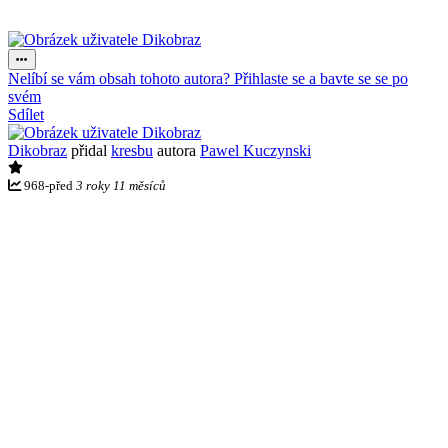
Nelíbí se vám obsah tohoto autora? Přihlaste se a bavte se se po
svém
Sdílet
Dikobraz
přidal
kresbu
autora
Pawel Kuczynski
968
-
před
3 roky 11 měsíců