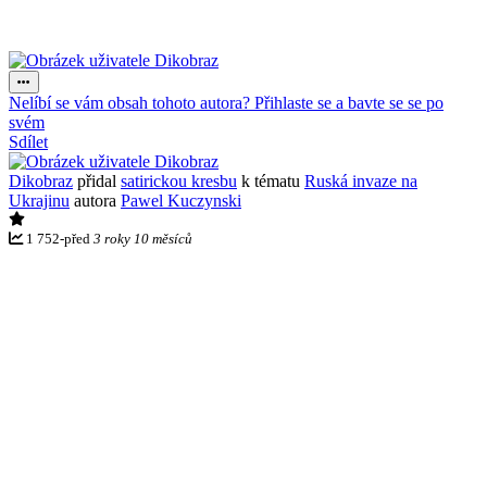
Nelíbí se vám obsah tohoto autora? Přihlaste se a bavte se se po
svém
Sdílet
Dikobraz
přidal
satirickou kresbu
k tématu
Ruská invaze na
Ukrajinu
autora
Pawel Kuczynski
1 752
-
před
3 roky 10 měsíců