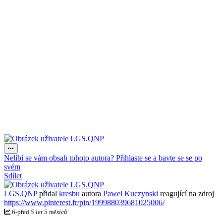
Nelíbí se vám obsah tohoto autora? Přihlaste se a bavte se se po
svém
Sdílet
LGS.QNP
přidal
kresbu
autora
Pawel Kuczynski
reagující na zdroj
https://www.pinterest.fr/pin/199988039681025006/
6
-
před
5 let 5 měsíců