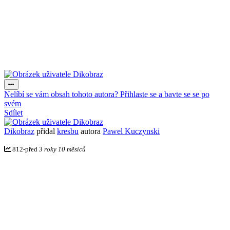
Nelíbí se vám obsah tohoto autora? Přihlaste se a bavte se se po
svém
Sdílet
Dikobraz
přidal
kresbu
autora
Pawel Kuczynski
812
-
před
3 roky 10 měsíců