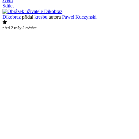
svém
Sdílet
Dikobraz
přidal
kresbu
autora
Pawel Kuczynski
před
2 roky 2 měsíce