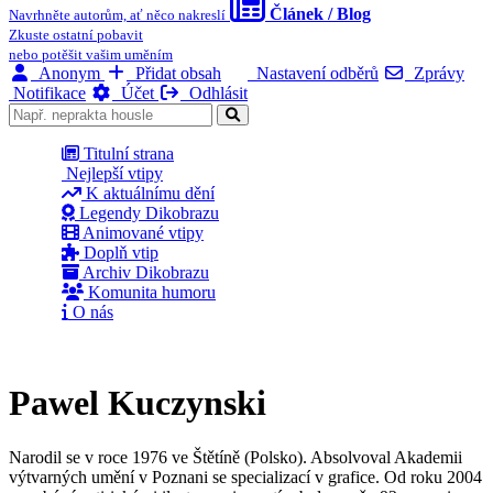
Článek / Blog
Navrhněte autorům, ať něco nakreslí
Zkuste ostatní pobavit
nebo potěšit vašim uměním
Anonym
Přidat obsah
Nastavení odběrů
Zprávy
Notifikace
Účet
Odhlásit
Titulní strana
Nejlepší vtipy
K aktuálnímu dění
Legendy Dikobrazu
Animované vtipy
Doplň vtip
Archiv Dikobrazu
Komunita humoru
O nás
Pawel Kuczynski
Narodil se v roce 1976 ve Štětíně (Polsko). Absolvoval Akademii
výtvarných umění v Poznani se specializací v grafice. Od roku 2004