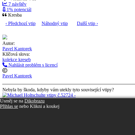
7 návštěv
1% potenciál
Kresba
‹ Předchozí vtip
Náhodný vtip
Další vtip ›
Autor:
Pavel Kantorek
Klíčová slova:
kolekce kreseb
Nahlásit problém s licencí
Pavel Kantorek
Nebyla by škoda, kdyby vám utekly tyto související vtipy?
Usměj se na
Dikobrazu
Přihlas se
nebo
Klikni a koukej