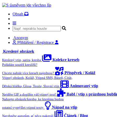
Obsah
Anonym
Přihlášení / Registrace
Kreslený obrázek
Kolekce kreseb
Kreslený vtip, satira, kresba
Pořádáte soutěž kreslířů?
Příspěvek / Koláž
Chcete nahrát více kreseb najednou?
Vtipný obrázek, Koláž, Vtipná SMS, Báseň, Citát,
Animovaný vtip
Dětská hláška, Glosa, Teorie, Slovní vtip
Babl / vtip s prázdnou bubl
Najděte GIF a doplňte váš vtipný text!
Nahrajte obrázek/kresbu, ke kterému budou
Nápad na vtip
ostatní vymýšlet vtipné texty
Článek / Blog
Navrhněte autorům, ať něco nakreslí