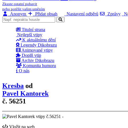
Zkuste ostatní pobavit
nebo potěšit vašim uměním
Anonym
Přidat obsah
Nastavení odběrů
Zprávy
No
Titulní strana
Nejlepší vtipy
K aktuálnímu dění
Legendy Dikobrazu
Animované vtipy
Doplň vtip
Archiv Dikobrazu
Komunita humoru
O nás
Kresba
od
Pavel Kantorek
č. 56251
Vložit na web