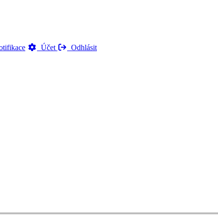
tifikace
Účet
Odhlásit