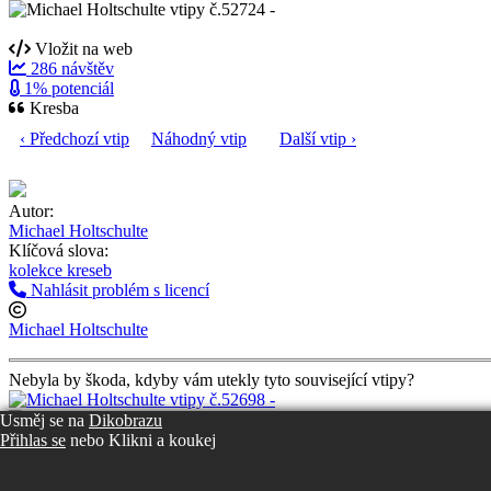
Vložit na web
286 návštěv
1% potenciál
Kresba
‹ Předchozí vtip
Náhodný vtip
Další vtip ›
Autor:
Michael Holtschulte
Klíčová slova:
kolekce kreseb
Nahlásit problém s licencí
Michael Holtschulte
Nebyla by škoda, kdyby vám utekly tyto související vtipy?
Usměj se na
Dikobrazu
Přihlas se
nebo
Klikni a koukej