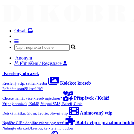
Obsah
Anonym
Přihlášení / Registrace
Kreslený obrázek
Kolekce kreseb
Kreslený vtip, satira, kresba
Pořádáte soutěž kreslířů?
Příspěvek / Koláž
Chcete nahrát více kreseb najednou?
Vtipný obrázek, Koláž, Vtipná SMS, Báseň, Citát,
Animovaný vtip
Dětská hláška, Glosa, Teorie, Slovní vtip
Babl / vtip s prázdnou bubl
Najděte GIF a doplňte váš vtipný text!
Nahrajte obrázek/kresbu, ke kterému budou