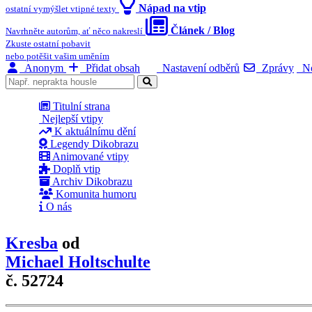
Nápad na vtip
ostatní vymýšlet vtipné texty
Článek / Blog
Navrhněte autorům, ať něco nakreslí
Zkuste ostatní pobavit
nebo potěšit vašim uměním
Anonym
Přidat obsah
Nastavení odběrů
Zprávy
No
Titulní strana
Nejlepší vtipy
K aktuálnímu dění
Legendy Dikobrazu
Animované vtipy
Doplň vtip
Archiv Dikobrazu
Komunita humoru
O nás
Kresba
od
Michael Holtschulte
č. 52724