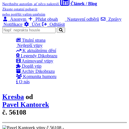
Článek / Blog
Navrhněte autorům, ať něco nakreslí
Zkuste ostatní pobavit
nebo potěšit vašim uměním
Anonym
Přidat obsah
Nastavení odběrů
Zprávy
Notifikace
Účet
Odhlásit
Titulní strana
Nejlepší vtipy
K aktuálnímu dění
Legendy Dikobrazu
Animované vtipy
Doplň vtip
Archiv Dikobrazu
Komunita humoru
O nás
Kresba
od
Pavel Kantorek
č. 56108