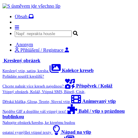
Obsah
Anonym
Přihlášení / Registrace
Kreslený obrázek
Kolekce kreseb
Kreslený vtip, satira, kresba
Pořádáte soutěž kreslířů?
Příspěvek / Koláž
Chcete nahrát více kreseb najednou?
Vtipný obrázek, Koláž, Vtipná SMS, Báseň, Citát,
Animovaný vtip
Dětská hláška, Glosa, Teorie, Slovní vtip
Babl / vtip s prázdnou
Najděte GIF a doplňte váš vtipný text!
bublinkou
Nahrajte obrázek/kresbu, ke kterému budou
Nápad na vtip
ostatní vymýšlet vtipné texty