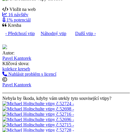
Vložit na web
16 návštěv
1% potenciál
Kresba
‹ Předchozí vtip
Náhodný vtip
Další vtip ›
Autor:
Pavel Kantorek
Klíčová slova:
kolekce kreseb
Nahlásit problém s licencí
Pavel Kantorek
Nebyla by škoda, kdyby vám utekly tyto související vtipy?