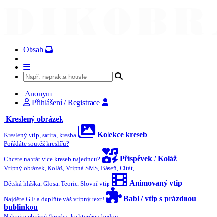
Obsah
Anonym
Přihlášení / Registrace
Kreslený obrázek
Kolekce kreseb
Kreslený vtip, satira, kresba
Pořádáte soutěž kreslířů?
Příspěvek / Koláž
Chcete nahrát více kreseb najednou?
Vtipný obrázek, Koláž, Vtipná SMS, Báseň, Citát,
Animovaný vtip
Dětská hláška, Glosa, Teorie, Slovní vtip
Babl / vtip s prázdnou
Najděte GIF a doplňte váš vtipný text!
bublinkou
Nahrajte obrázek/kresbu, ke kterému budou