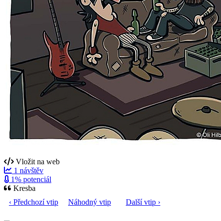
Vložit na web
1 návštěv
1% potenciál
Kresba
‹ Předchozí vtip
Náhodný vtip
Další vtip ›