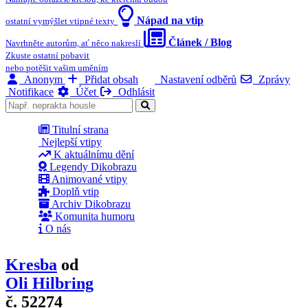
Nápad na vtip
ostatní vymýšlet vtipné texty
Článek / Blog
Navrhněte autorům, ať něco nakreslí
Zkuste ostatní pobavit
nebo potěšit vašim uměním
Anonym
Přidat obsah
Nastavení odběrů
Zprávy
Notifikace
Účet
Odhlásit
Titulní strana
Nejlepší vtipy
K aktuálnímu dění
Legendy Dikobrazu
Animované vtipy
Doplň vtip
Archiv Dikobrazu
Komunita humoru
O nás
Kresba
od
Oli Hilbring
č. 52274