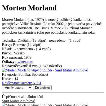
Morten Morland
Morten Morland (nar. 1979) je norský politický karikaturista
pracující ve Velké Británii. Od roku 2002 je jeho tvorba pravidelně
uváděna v novinách The Times. V roce 2008 získal Morland
politickou karikaturistu roku pro politického karikaturistu roku.
Technika:
Digitální (13 vtipů) - neuvedeno - (1 vtipů)
Barvy:
Barevné (14 vtipů)
Nálada:
- neuvedeno - (14 vtipů)
Původ:
Norsko
Rok narození:
1979
Odkazy:
twitter.com
Nejnavštěvovanější vtip (1 943 návštěv)
Kategorie:
Politika, Společnost
Kreseb:
14
Návštěvnost kreseb:
5 981
Do archivu
Úspěšnost v aktuálním dění
Smrt Mahsi Amíníové