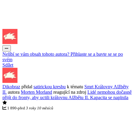
Nelíbí se vám obsah tohoto autora? Přihlaste se a bavte se se po
svém
Sdílet
Dikobraz
přidal
satirickou kresbu
k tématu
Smrt Královny Alžběty
II.
autora
Morten Morland
reagující na zdroj
Lidé nemohou dočasně
přijít do fronty, aby uctili královnu Alžbětu II. Kapacita se naplnila
1 890
-
před
3 roky 10 měsíců