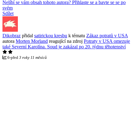
Nelíbí se vám obsah tohoto autora? Přihlaste se a bavte se se po
svém
Sdílet
Dikobraz
přidal
satirickou kresbu
k tématu
Zákaz potratů v USA
autora
Morten Morland
reagující na zdroj
Potraty v USA omezuje
také Severní Karolína. Soud je zakázal po 20. týdnu těhotenství
6
-
před
3 roky 11 měsíců