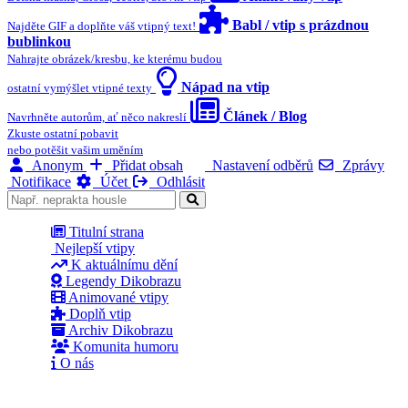
Babl / vtip s prázdnou
Najděte GIF a doplňte váš vtipný text!
bublinkou
Nahrajte obrázek/kresbu, ke kterému budou
Nápad na vtip
ostatní vymýšlet vtipné texty
Článek / Blog
Navrhněte autorům, ať něco nakreslí
Zkuste ostatní pobavit
nebo potěšit vašim uměním
Anonym
Přidat obsah
Nastavení odběrů
Zprávy
Notifikace
Účet
Odhlásit
Titulní strana
Nejlepší vtipy
K aktuálnímu dění
Legendy Dikobrazu
Animované vtipy
Doplň vtip
Archiv Dikobrazu
Komunita humoru
O nás