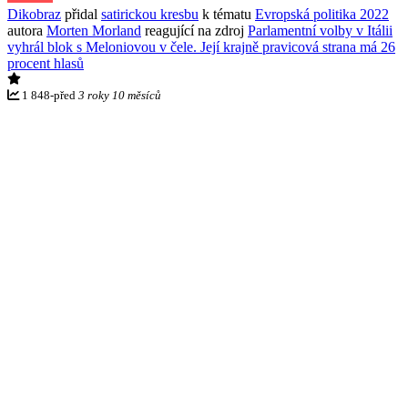
Dikobraz
přidal
satirickou kresbu
k tématu
Evropská politika 2022
autora
Morten Morland
reagující na zdroj
Parlamentní volby v Itálii
vyhrál blok s Meloniovou v čele. Její krajně pravicová strana má 26
procent hlasů
1 848
-
před
3 roky 10 měsíců