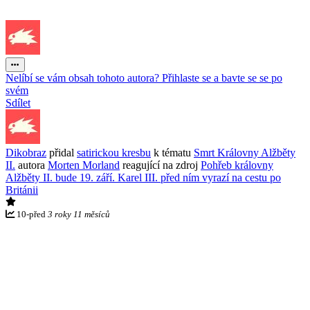
Nelíbí se vám obsah tohoto autora? Přihlaste se a bavte se se po
svém
Sdílet
Dikobraz
přidal
satirickou kresbu
k tématu
Smrt Královny Alžběty
II.
autora
Morten Morland
reagující na zdroj
Pohřeb královny
Alžběty II. bude 19. září. Karel III. před ním vyrazí na cestu po
Británii
10
-
před
3 roky 11 měsíců