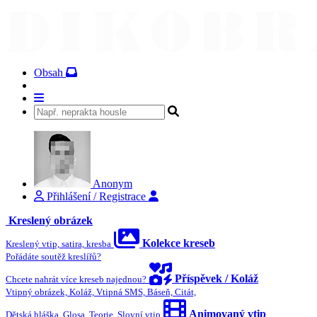
Obsah
Anonym
Přihlášení / Registrace
Kreslený obrázek
Kolekce kreseb
Kreslený vtip, satira, kresba
Pořádáte soutěž kreslířů?
Příspěvek / Koláž
Chcete nahrát více kreseb najednou?
Vtipný obrázek, Koláž, Vtipná SMS, Báseň, Citát,
Animovaný vtip
Dětská hláška, Glosa, Teorie, Slovní vtip