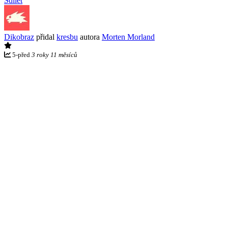
Sdílet
Dikobraz
přidal
kresbu
autora
Morten Morland
5
-
před
3 roky 11 měsíců