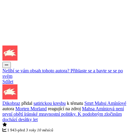
Nelíbí se vám obsah tohoto autora? Přihlaste se a bavte se se po
svém
Sdílet
Dikobraz
přidal
satirickou kresbu
k tématu
Smrt Mahsi Amíníové
autora
Morten Morland
reagující na zdroj
Mahsa Amíniová není
první obětí íránské mravnostní politiky. K podobným zločinům
dochází desítky let
1 943
-
před
3 roky 10 měsíců