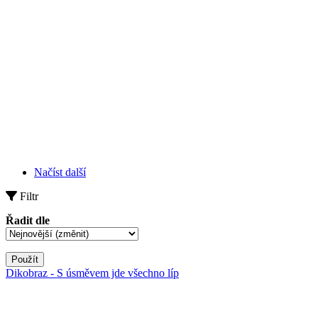
Načíst další
Filtr
Řadit dle
Použít
Dikobraz - S úsměvem jde všechno líp