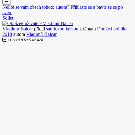
Nelíbí se vám obsah tohoto autora? Přihlaste se a bavte se se po
svém
Sdílet
Vladimír Balcar
přidal
satirickou kresbu
k tématu
Domácí politika
2018
autora
Vladimír Balcar
11
-
před
8 let 5 měsíců