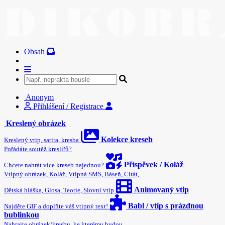
Obsah
Anonym
Přihlášení / Registrace
Kreslený obrázek
Kolekce kreseb
Kreslený vtip, satira, kresba
Pořádáte soutěž kreslířů?
Příspěvek / Koláž
Chcete nahrát více kreseb najednou?
Vtipný obrázek, Koláž, Vtipná SMS, Báseň, Citát,
Animovaný vtip
Dětská hláška, Glosa, Teorie, Slovní vtip
Babl / vtip s prázdnou
Najděte GIF a doplňte váš vtipný text!
bublinkou
Nahrajte obrázek/kresbu, ke kterému budou