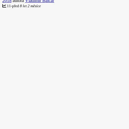
2018
autora
Vladimír Balcar
11
-
před
8 let 2 měsíce