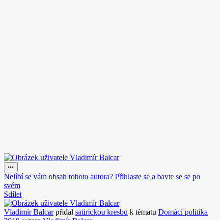
Nelíbí se vám obsah tohoto autora? Přihlaste se a bavte se se po
svém
Sdílet
Vladimír Balcar
přidal
satirickou kresbu
k tématu
Domácí politika