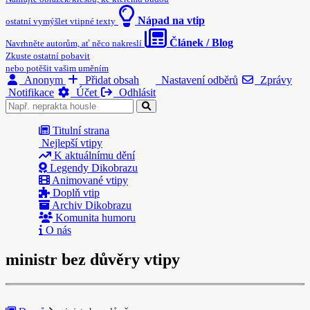
Nápad na vtip
ostatní vymýšlet vtipné texty
Článek / Blog
Navrhněte autorům, ať něco nakreslí
Zkuste ostatní pobavit
nebo potěšit vašim uměním
Anonym
Přidat obsah
Nastavení odběrů
Zprávy
Notifikace
Účet
Odhlásit
Titulní strana
Nejlepší vtipy
K aktuálnímu dění
Legendy Dikobrazu
Animované vtipy
Doplň vtip
Archiv Dikobrazu
Komunita humoru
O nás
ministr bez důvěry vtipy