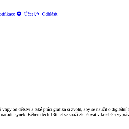
tifikace
Účet
Odhlásit
í vtipy od dětství a také práci grafika si zvolil, aby se naučil o digitá
u narodil synek. Během těch 13ti let se snaží zlepšovat v kresbě a vyp