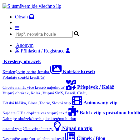
Obsah
Anonym
Přihlášení / Registrace
Kreslený obrázek
Kolekce kreseb
Kreslený vtip, satira, kresba
Pořádáte soutěž kreslířů?
Příspěvek / Koláž
Chcete nahrát více kreseb najednou?
Vtipný obrázek, Koláž, Vtipná SMS, Báseň, Citát,
Animovaný vtip
Dětská hláška, Glosa, Teorie, Slovní vtip
Babl / vtip s prázdnou bubl
Najděte GIF a doplňte váš vtipný text!
Nahrajte obrázek/kresbu, ke kterému budou
Nápad na vtip
ostatní vymýšlet vtipné texty
Článek / Blog
Navrhněte autorům, ať něco nakreslí