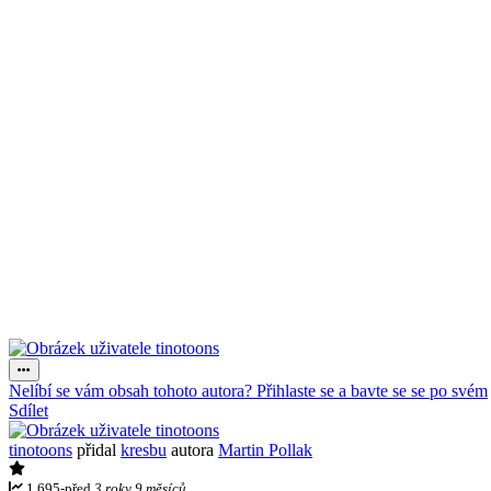
Nelíbí se vám obsah tohoto autora? Přihlaste se a bavte se se po svém
Sdílet
tinotoons
přidal
kresbu
autora
Martin Pollak
1 695
-
před
3 roky 9 měsíců