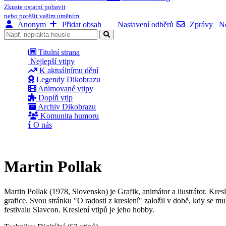
Zkuste ostatní pobavit
nebo potěšit vašim uměním
Anonym
Přidat obsah
Nastavení odběrů
Zprávy
No
Titulní strana
Nejlepší vtipy
K aktuálnímu dění
Legendy Dikobrazu
Animované vtipy
Doplň vtip
Archiv Dikobrazu
Komunita humoru
O nás
Martin Pollak
Martin Pollak (1978, Slovensko) je Grafik, animátor a ilustrátor. Kresl
grafice. Svou stránku "O radosti z kreslení" založil v době, kdy se m
festivalu Slavcon. Kreslení vtipů je jeho hobby.