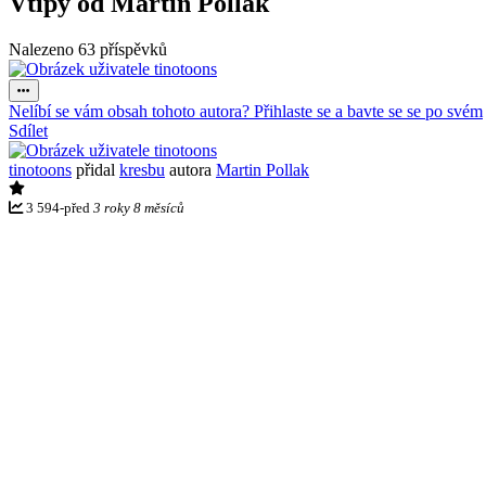
Vtipy od Martin Pollak
Nalezeno 63 příspěvků
Nelíbí se vám obsah tohoto autora? Přihlaste se a bavte se se po svém
Sdílet
tinotoons
přidal
kresbu
autora
Martin Pollak
3 594
-
před
3 roky 8 měsíců