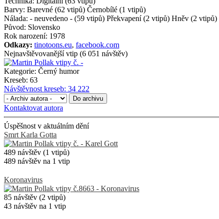
Technika:
Digitální (63 vtipů)
Barvy:
Barevné (62 vtipů) Černobílé (1 vtipů)
Nálada:
- neuvedeno - (59 vtipů) Překvapení (2 vtipů) Hněv (2 vtipů)
Původ:
Slovensko
Rok narození:
1978
Odkazy:
tinotoons.eu
,
facebook.com
Nejnavštěvovanější vtip (6 051 návštěv)
Kategorie:
Černý humor
Kreseb:
63
Návštěvnost kreseb:
34 222
Do archivu
Kontaktovat autora
Úspěšnost v aktuálním dění
Smrt Karla Gotta
489 návštěv (1 vtipů)
489 návštěv na 1 vtip
Koronavirus
85 návštěv (2 vtipů)
43 návštěv na 1 vtip