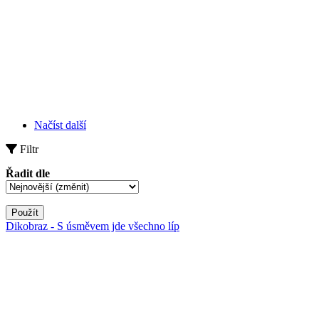
Načíst další
Filtr
Řadit dle
Použít
Dikobraz - S úsměvem jde všechno líp