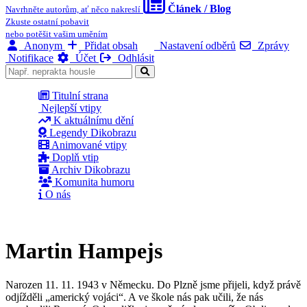
Článek / Blog
Navrhněte autorům, ať něco nakreslí
Zkuste ostatní pobavit
nebo potěšit vašim uměním
Anonym
Přidat obsah
Nastavení odběrů
Zprávy
Notifikace
Účet
Odhlásit
Titulní strana
Nejlepší vtipy
K aktuálnímu dění
Legendy Dikobrazu
Animované vtipy
Doplň vtip
Archiv Dikobrazu
Komunita humoru
O nás
Martin Hampejs
Narozen 11. 11. 1943 v Německu. Do Plzně jsme přijeli, když právě
odjížděli „americký vojáci“. A ve škole nás pak učili, že nás