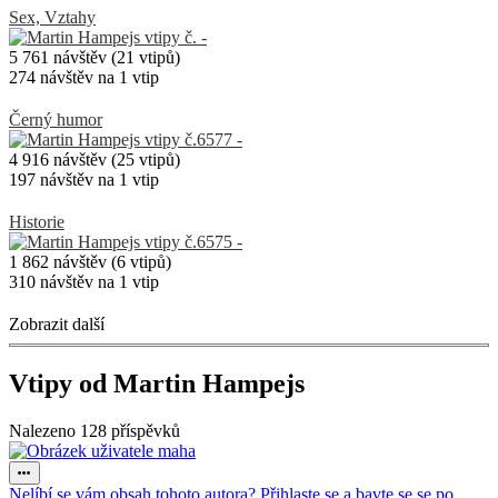
Sex, Vztahy
5 761 návštěv (21 vtipů)
274 návštěv na 1 vtip
Černý humor
4 916 návštěv (25 vtipů)
197 návštěv na 1 vtip
Historie
1 862 návštěv (6 vtipů)
310 návštěv na 1 vtip
Zobrazit další
Vtipy od Martin Hampejs
Nalezeno 128 příspěvků
Nelíbí se vám obsah tohoto autora? Přihlaste se a bavte se se po