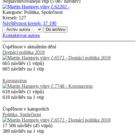
Nejnavštěvovanější vtip (5 087 návštěv)
Kategorie:
Politika, Společnost
Kreseb:
127
Návštěvnost kreseb:
37 190
Do archivu
Kontaktovat autora
Úspěšnost v aktuálním dění
Domácí politika 2018
665 návštěv (1 vtipů)
665 návštěv na 1 vtip
Koronavirus
618 návštěv (1 vtipů)
618 návštěv na 1 vtip
Úspěšnost v kategoriích
Politika, Společnost
17 506 návštěv (45 vtipů)
389 návštěv na 1 vtip