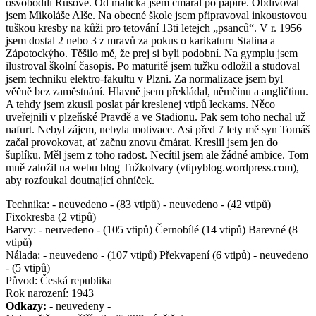
osvobodili Rusové. Od malička jsem čmáral po papíře. Obdivoval
jsem Mikoláše Alše. Na obecné škole jsem připravoval inkoustovou
tuškou kresby na kůži pro tetování 13ti letejch „psanců“. V r. 1956
jsem dostal 2 nebo 3 z mravů za pokus o karikaturu Stalina a
Zápotockýho. Těšilo mě, že prej si byli podobní. Na gymplu jsem
ilustroval školní časopis. Po maturitě jsem tužku odložil a studoval
jsem techniku elektro-fakultu v Plzni. Za normalizace jsem byl
věčně bez zaměstnání. Hlavně jsem překládal, němčinu a angličtinu.
A tehdy jsem zkusil poslat pár kreslenej vtipů leckams. Něco
uveřejnili v plzeňské Pravdě a ve Stadionu. Pak sem toho nechal už
nafurt. Nebyl zájem, nebyla motivace. Asi před 7 lety mě syn Tomáš
začal provokovat, ať začnu znovu čmárat. Kreslil jsem jen do
šuplíku. Měl jsem z toho radost. Necítil jsem ale žádné ambice. Tom
mně založil na webu blog Tužkotvary (vtipyblog.wordpress.com),
aby rozfoukal doutnající ohníček.
Technika:
- neuvedeno - (83 vtipů) - neuvedeno - (42 vtipů)
Fixokresba (2 vtipů)
Barvy:
- neuvedeno - (105 vtipů) Černobílé (14 vtipů) Barevné (8
vtipů)
Nálada:
- neuvedeno - (107 vtipů) Překvapení (6 vtipů) - neuvedeno
- (5 vtipů)
Původ:
Česká republika
Rok narození:
1943
Odkazy:
- neuvedeny -