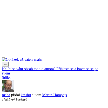
Nelíbí se vám obsah tohoto autora? Přihlaste se a bavte se se po
svém
Sdílet
maha
přidal
kresbu
autora
Martin Hampejs
před
1 rok 9 měsíců