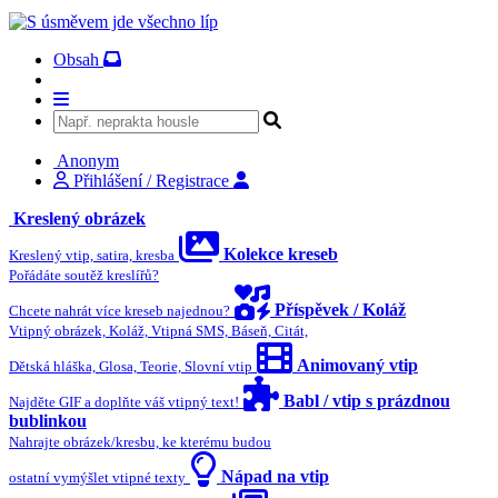
Obsah
Anonym
Přihlášení / Registrace
Kreslený obrázek
Kolekce kreseb
Kreslený vtip, satira, kresba
Pořádáte soutěž kreslířů?
Příspěvek / Koláž
Chcete nahrát více kreseb najednou?
Vtipný obrázek, Koláž, Vtipná SMS, Báseň, Citát,
Animovaný vtip
Dětská hláška, Glosa, Teorie, Slovní vtip
Babl / vtip s prázdnou
Najděte GIF a doplňte váš vtipný text!
bublinkou
Nahrajte obrázek/kresbu, ke kterému budou
Nápad na vtip
ostatní vymýšlet vtipné texty