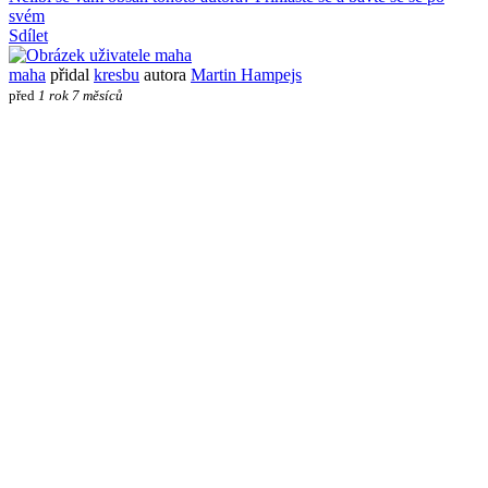
svém
Sdílet
maha
přidal
kresbu
autora
Martin Hampejs
před
1 rok 7 měsíců