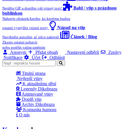
Babl / vtip s prázdnou
Najděte GIF a doplňte váš vtipný text!
bublinkou
Nahrajte obrázek/kresbu, ke kterému budou
Nápad na vtip
ostatní vymýšlet vtipné texty
Článek / Blog
Navrhněte autorům, ať něco nakreslí
Zkuste ostatní pobavit
nebo potěšit vašim uměním
Anonym
Přidat obsah
Nastavení odběrů
Zprávy
Notifikace
Účet
Odhlásit
Titulní strana
Nejlepší vtipy
K aktuálnímu dění
Legendy Dikobrazu
Animované vtipy
Doplň vtip
Archiv Dikobrazu
Komunita humoru
O nás