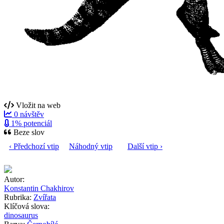
Vložit na web
0 návštěv
1% potenciál
Beze slov
‹ Předchozí vtip
Náhodný vtip
Další vtip ›
Autor:
Konstantin Chakhirov
Rubrika:
Zvířata
Klíčová slova:
dinosaurus