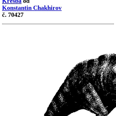
Kresba
od
Konstantin Chakhirov
č. 70427