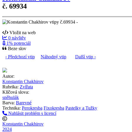
č. 69934
Vložit na web
0 návštěv
1% potenciál
Beze slov
‹ Předchozí vtip
Náhodný vtip
Další vtip ›
Autor:
Konstantin Chakhirov
Rubrika:
Zvířata
Klíčová slova:
sněhulák
Barva:
Barevné
Technika:
Perokresba
Fixokresba
Pastelky a Tužky
Nahlásit problém s licencí
Konstantin Chakhirov
2024