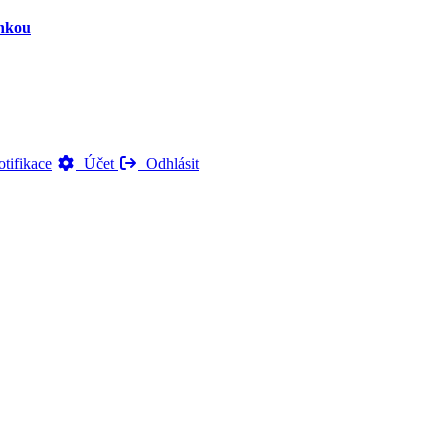
inkou
tifikace
Účet
Odhlásit