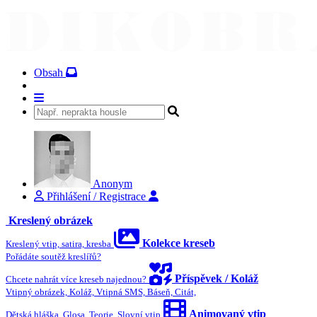
Obsah
Anonym
Přihlášení / Registrace
Kreslený obrázek
Kolekce kreseb
Kreslený vtip, satira, kresba
Pořádáte soutěž kreslířů?
Příspěvek / Koláž
Chcete nahrát více kreseb najednou?
Vtipný obrázek, Koláž, Vtipná SMS, Báseň, Citát,
Animovaný vtip
Dětská hláška, Glosa, Teorie, Slovní vtip