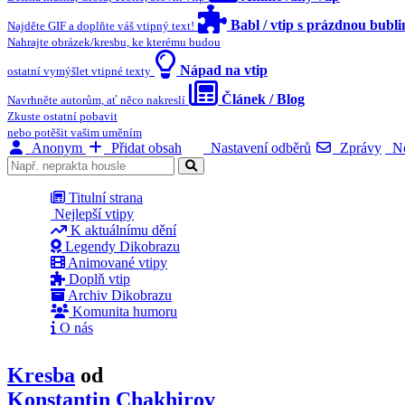
Babl / vtip s prázdnou bubl
Najděte GIF a doplňte váš vtipný text!
Nahrajte obrázek/kresbu, ke kterému budou
Nápad na vtip
ostatní vymýšlet vtipné texty
Článek / Blog
Navrhněte autorům, ať něco nakreslí
Zkuste ostatní pobavit
nebo potěšit vašim uměním
Anonym
Přidat obsah
Nastavení odběrů
Zprávy
No
Titulní strana
Nejlepší vtipy
K aktuálnímu dění
Legendy Dikobrazu
Animované vtipy
Doplň vtip
Archiv Dikobrazu
Komunita humoru
O nás
Kresba
od
Konstantin Chakhirov