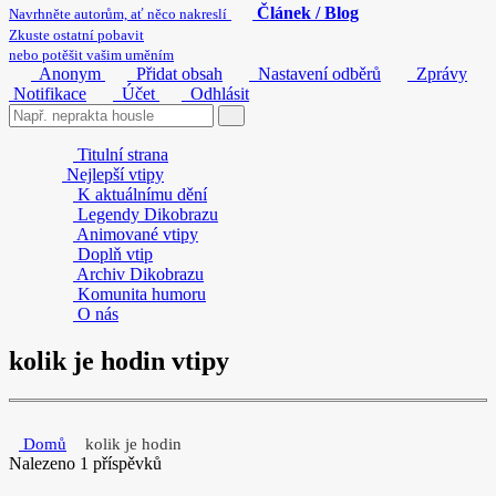
Článek / Blog
Navrhněte autorům, ať něco nakreslí
Zkuste ostatní pobavit
nebo potěšit vašim uměním
Anonym
Přidat obsah
Nastavení odběrů
Zprávy
Notifikace
Účet
Odhlásit
Titulní strana
Nejlepší vtipy
K aktuálnímu dění
Legendy Dikobrazu
Animované vtipy
Doplň vtip
Archiv Dikobrazu
Komunita humoru
O nás
kolik je hodin vtipy
Domů
kolik je hodin
Nalezeno 1 příspěvků