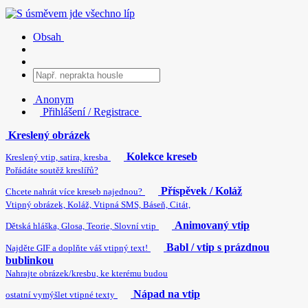
Obsah
Anonym
Přihlášení / Registrace
Kreslený obrázek
Kolekce kreseb
Kreslený vtip, satira, kresba
Pořádáte soutěž kreslířů?
Příspěvek / Koláž
Chcete nahrát více kreseb najednou?
Vtipný obrázek, Koláž, Vtipná SMS, Báseň, Citát,
Animovaný vtip
Dětská hláška, Glosa, Teorie, Slovní vtip
Babl / vtip s prázdnou
Najděte GIF a doplňte váš vtipný text!
bublinkou
Nahrajte obrázek/kresbu, ke kterému budou
Nápad na vtip
ostatní vymýšlet vtipné texty