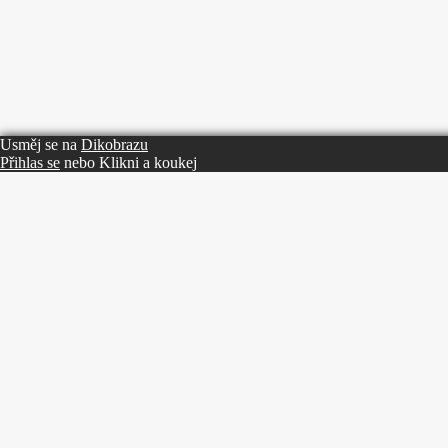
Usměj se na
Dikobrazu
Přihlas se
nebo
Klikni a koukej
Nelíbí se vám obsah tohoto autora? Přihlaste se a bavte se se po
svém
Sdílet