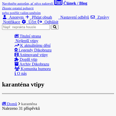
Článek / Blog
Navrhněte autorům, ať něco nakreslí
Zkuste ostatní pobavit
nebo potěšit vašim uměním
Anonym
Přidat obsah
Nastavení odběrů
Zprávy
Notifikace
Účet
Odhlásit
Titulní strana
Nejlepší vtipy
K aktuálnímu dění
Legendy Dikobrazu
Animované vtipy
Doplň vtip
Archiv Dikobrazu
Komunita humoru
O nás
karanténa vtipy
Domů
karanténa
Nalezeno 31 příspěvků