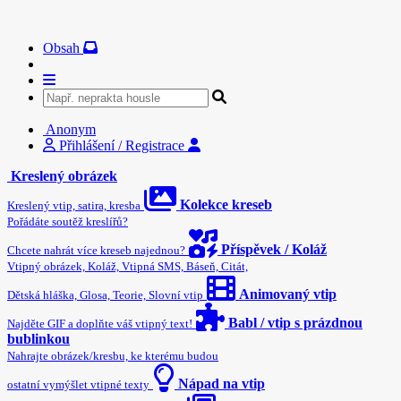
Obsah
Anonym
Přihlášení / Registrace
Kreslený obrázek
Kolekce kreseb
Kreslený vtip, satira, kresba
Pořádáte soutěž kreslířů?
Příspěvek / Koláž
Chcete nahrát více kreseb najednou?
Vtipný obrázek, Koláž, Vtipná SMS, Báseň, Citát,
Animovaný vtip
Dětská hláška, Glosa, Teorie, Slovní vtip
Babl / vtip s prázdnou
Najděte GIF a doplňte váš vtipný text!
bublinkou
Nahrajte obrázek/kresbu, ke kterému budou
Nápad na vtip
ostatní vymýšlet vtipné texty