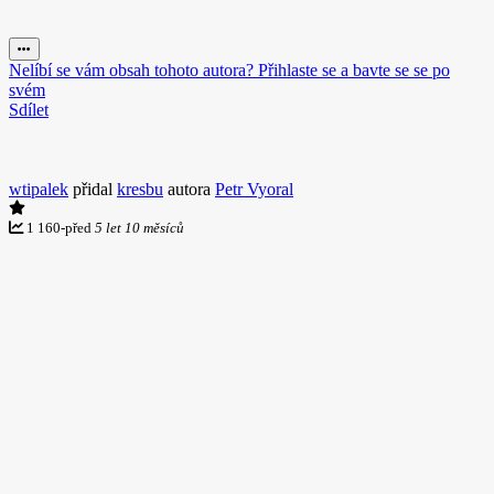
Nelíbí se vám obsah tohoto autora? Přihlaste se a bavte se se po
svém
Sdílet
wtipalek
přidal
kresbu
autora
Petr Vyoral
1 160
-
před
5 let 10 měsíců