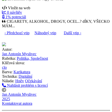
Vložit na web
0 návštěv
1% potenciál
CIGARETY, ALKOHOL, DROGY, OCEL..? dÍKY, VŠECKO
MÁM...
‹ Předchozí vtip
Náhodný vtip
Další vtip ›
Autor:
Jan Antonín Myslivec
Rubrika:
Politika, Společnost
Klíčová slova:
clo
Barva:
Karikatura
Technika:
Digitální
Nálada:
Hněv
Očekávání
Nahlásit problém s licencí
Jan Antonín Myslivec
2025
Kontaktovat autora