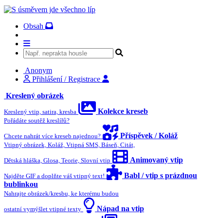
Obsah
Anonym
Přihlášení / Registrace
Kreslený obrázek
Kolekce kreseb
Kreslený vtip, satira, kresba
Pořádáte soutěž kreslířů?
Příspěvek / Koláž
Chcete nahrát více kreseb najednou?
Vtipný obrázek, Koláž, Vtipná SMS, Báseň, Citát,
Animovaný vtip
Dětská hláška, Glosa, Teorie, Slovní vtip
Babl / vtip s prázdnou
Najděte GIF a doplňte váš vtipný text!
bublinkou
Nahrajte obrázek/kresbu, ke kterému budou
Nápad na vtip
ostatní vymýšlet vtipné texty