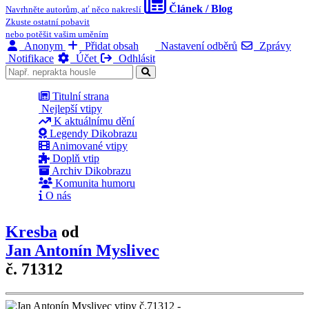
Článek / Blog
Navrhněte autorům, ať něco nakreslí
Zkuste ostatní pobavit
nebo potěšit vašim uměním
Anonym
Přidat obsah
Nastavení odběrů
Zprávy
Notifikace
Účet
Odhlásit
Titulní strana
Nejlepší vtipy
K aktuálnímu dění
Legendy Dikobrazu
Animované vtipy
Doplň vtip
Archiv Dikobrazu
Komunita humoru
O nás
Kresba
od
Jan Antonín Myslivec
č. 71312