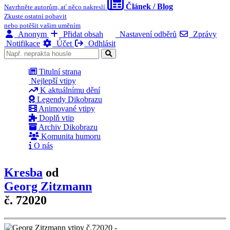
Článek / Blog
Navrhněte autorům, ať něco nakreslí
Zkuste ostatní pobavit
nebo potěšit vašim uměním
Anonym
Přidat obsah
Nastavení odběrů
Zprávy
Notifikace
Účet
Odhlásit
Titulní strana
Nejlepší vtipy
K aktuálnímu dění
Legendy Dikobrazu
Animované vtipy
Doplň vtip
Archiv Dikobrazu
Komunita humoru
O nás
Kresba
od
Georg Zitzmann
č. 72020