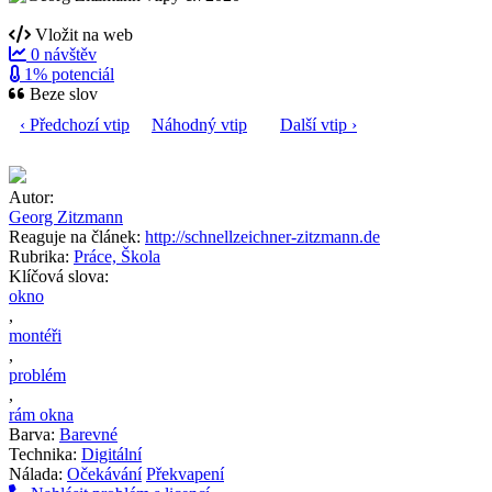
Vložit na web
0 návštěv
1% potenciál
Beze slov
‹ Předchozí vtip
Náhodný vtip
Další vtip ›
Autor:
Georg Zitzmann
Reaguje na článek:
http://schnellzeichner-zitzmann.de
Rubrika:
Práce, Škola
Klíčová slova:
okno
,
montéři
,
problém
,
rám okna
Barva:
Barevné
Technika:
Digitální
Nálada:
Očekávání
Překvapení