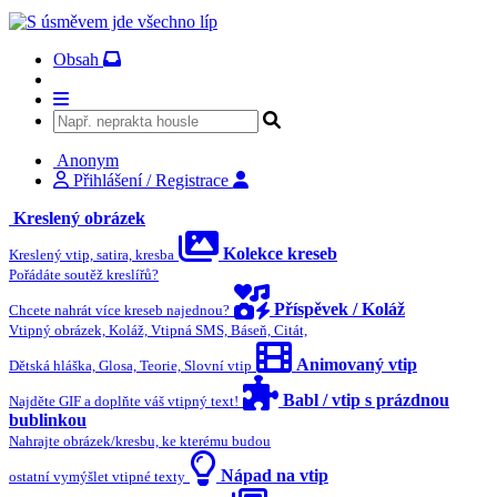
Obsah
Anonym
Přihlášení / Registrace
Kreslený obrázek
Kolekce kreseb
Kreslený vtip, satira, kresba
Pořádáte soutěž kreslířů?
Příspěvek / Koláž
Chcete nahrát více kreseb najednou?
Vtipný obrázek, Koláž, Vtipná SMS, Báseň, Citát,
Animovaný vtip
Dětská hláška, Glosa, Teorie, Slovní vtip
Babl / vtip s prázdnou
Najděte GIF a doplňte váš vtipný text!
bublinkou
Nahrajte obrázek/kresbu, ke kterému budou
Nápad na vtip
ostatní vymýšlet vtipné texty