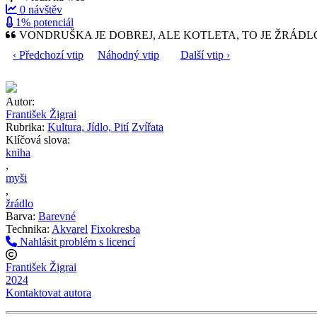
0 návštěv
1% potenciál
VONDRUŠKA JE DOBREJ, ALE KOTLETA, TO JE ŽRÁDL
‹ Předchozí vtip
Náhodný vtip
Další vtip ›
Autor:
František Žigrai
Rubrika:
Kultura, Jídlo, Pití
Zvířata
Klíčová slova:
kniha
,
myši
,
žrádlo
Barva:
Barevné
Technika:
Akvarel
Fixokresba
Nahlásit problém s licencí
František Žigrai
2024
Kontaktovat autora