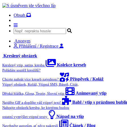
Obsah
Anonym
Přihlášení / Registrace
Kreslený obrázek
Kolekce kreseb
Kreslený vtip, satira, kresba
Pořádáte soutěž kreslířů?
Příspěvek / Koláž
Chcete nahrát více kreseb najednou?
Vtipný obrázek, Koláž, Vtipná SMS, Báseň, Citát,
Animovaný vtip
Dětská hláška, Glosa, Teorie, Slovní vtip
Babl / vtip s prázdnou bubl
Najděte GIF a doplňte váš vtipný text!
Nahrajte obrázek/kresbu, ke kterému budou
Nápad na vtip
ostatní vymýšlet vtipné texty
Článek / Blog
Navrhněte autorům, ať něco nakreslí