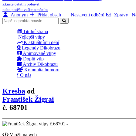
Zkuste ostatní pobavit
nebo potěšit vašim uměním
Anonym
Přidat obsah
Nastavení odběrů
Zprávy
No
Titulní strana
Nejlepší vtipy
K aktuálnímu dění
Legendy Dikobrazu
Animované vtipy
Doplň vtip
Archiv Dikobrazu
Komunita humoru
O nás
Kresba
od
František Žigrai
č. 68701
Vložit na web