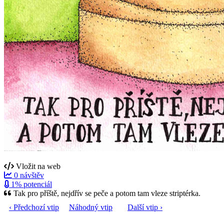
Vložit na web
0 návštěv
1% potenciál
Tak pro příště, nejdřív se peče a potom tam vleze striptérka.
‹ Předchozí vtip
Náhodný vtip
Další vtip ›