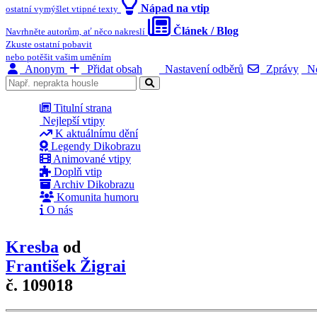
Nápad na vtip
ostatní vymýšlet vtipné texty
Článek / Blog
Navrhněte autorům, ať něco nakreslí
Zkuste ostatní pobavit
nebo potěšit vašim uměním
Anonym
Přidat obsah
Nastavení odběrů
Zprávy
No
Titulní strana
Nejlepší vtipy
K aktuálnímu dění
Legendy Dikobrazu
Animované vtipy
Doplň vtip
Archiv Dikobrazu
Komunita humoru
O nás
Kresba
od
František Žigrai
č. 109018