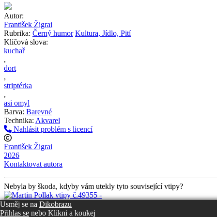
Autor:
František Žigrai
Rubrika:
Černý humor
Kultura, Jídlo, Pití
Klíčová slova:
kuchař
,
dort
,
striptérka
,
asi omyl
Barva:
Barevné
Technika:
Akvarel
Nahlásit problém s licencí
František Žigrai
2026
Kontaktovat autora
Nebyla by škoda, kdyby vám utekly tyto související vtipy?
Usměj se na
Dikobrazu
Přihlas se
nebo
Klikni a koukej