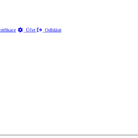
tifikace
Účet
Odhlásit