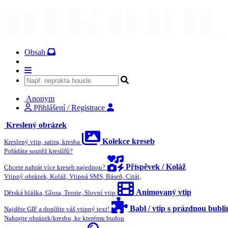
Obsah
Anonym
Přihlášení / Registrace
Kreslený obrázek
Kolekce kreseb
Kreslený vtip, satira, kresba
Pořádáte soutěž kreslířů?
Příspěvek / Koláž
Chcete nahrát více kreseb najednou?
Vtipný obrázek, Koláž, Vtipná SMS, Báseň, Citát,
Animovaný vtip
Dětská hláška, Glosa, Teorie, Slovní vtip
Babl / vtip s prázdnou bubl
Najděte GIF a doplňte váš vtipný text!
Nahrajte obrázek/kresbu, ke kterému budou