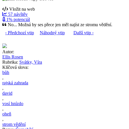
Vložit na web
57 návštěv
1% potenciál
No... Možná by ses přece jen měl najíst ze stromu vědění.
‹ Předchozí vtip
Náhodný vtip
Další vtip ›
Autor:
Ellis Rosen
Rubrika:
Svátky, Víra
Klíčová slova:
bůh
,
rajská zahrada
,
david
,
vosí hnízdo
,
oheň
,
strom vědění