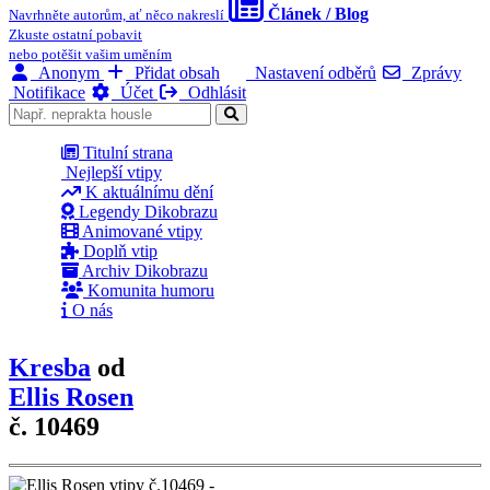
Článek / Blog
Navrhněte autorům, ať něco nakreslí
Zkuste ostatní pobavit
nebo potěšit vašim uměním
Anonym
Přidat obsah
Nastavení odběrů
Zprávy
Notifikace
Účet
Odhlásit
Titulní strana
Nejlepší vtipy
K aktuálnímu dění
Legendy Dikobrazu
Animované vtipy
Doplň vtip
Archiv Dikobrazu
Komunita humoru
O nás
Kresba
od
Ellis Rosen
č. 10469