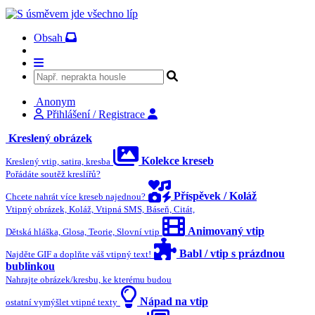
Obsah
Anonym
Přihlášení / Registrace
Kreslený obrázek
Kolekce kreseb
Kreslený vtip, satira, kresba
Pořádáte soutěž kreslířů?
Příspěvek / Koláž
Chcete nahrát více kreseb najednou?
Vtipný obrázek, Koláž, Vtipná SMS, Báseň, Citát,
Animovaný vtip
Dětská hláška, Glosa, Teorie, Slovní vtip
Babl / vtip s prázdnou
Najděte GIF a doplňte váš vtipný text!
bublinkou
Nahrajte obrázek/kresbu, ke kterému budou
Nápad na vtip
ostatní vymýšlet vtipné texty