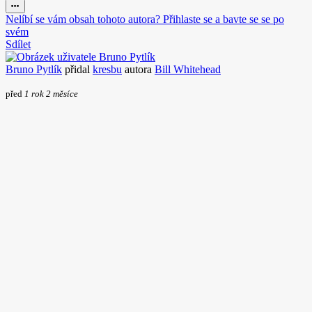
Nelíbí se vám obsah tohoto autora? Přihlaste se a bavte se se po
svém
Sdílet
Bruno Pytlík
přidal
kresbu
autora
Bill Whitehead
před
1 rok 2 měsíce