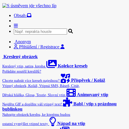
Obsah
Anonym
Přihlášení / Registrace
Kreslený obrázek
Kolekce kreseb
Kreslený vtip, satira, kresba
Pořádáte soutěž kreslířů?
Příspěvek / Koláž
Chcete nahrát více kreseb najednou?
Vtipný obrázek, Koláž, Vtipná SMS, Báseň, Citát,
Animovaný vtip
Dětská hláška, Glosa, Teorie, Slovní vtip
Babl / vtip s prázdnou
Najděte GIF a doplňte váš vtipný text!
bublinkou
Nahrajte obrázek/kresbu, ke kterému budou
Nápad na vtip
ostatní vymýšlet vtipné texty