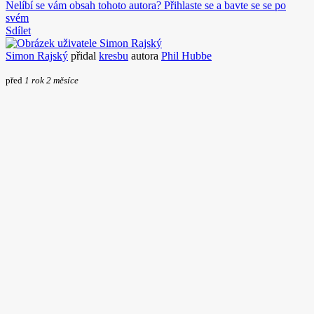
Nelíbí se vám obsah tohoto autora? Přihlaste se a bavte se se po
svém
Sdílet
Simon Rajský
přidal
kresbu
autora
Phil Hubbe
před
1 rok 2 měsíce