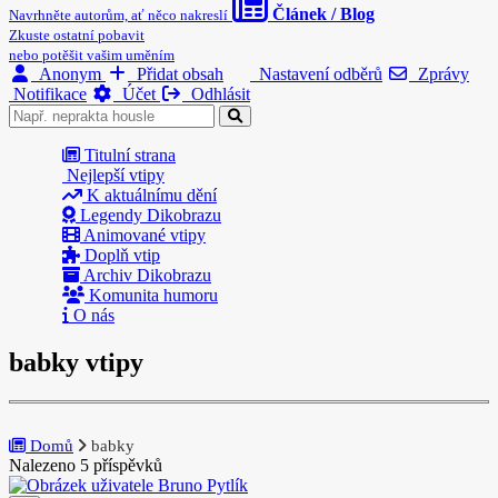
Článek / Blog
Navrhněte autorům, ať něco nakreslí
Zkuste ostatní pobavit
nebo potěšit vašim uměním
Anonym
Přidat obsah
Nastavení odběrů
Zprávy
Notifikace
Účet
Odhlásit
Titulní strana
Nejlepší vtipy
K aktuálnímu dění
Legendy Dikobrazu
Animované vtipy
Doplň vtip
Archiv Dikobrazu
Komunita humoru
O nás
babky vtipy
Domů
babky
Nalezeno 5 příspěvků