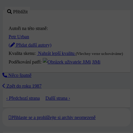
Přiblížit
Autoři na této straně:
Petr Urban
(
Přidat další autory)
Kvalita skenu:
Nahrát lepší kvalitu
(Všechny verze uchováváme)
Poděkování patří:
JiMi
Něco špatně
Zpět do roku 1987
‹ Předchozí strana
Další strana ›
Přihlaste se a prohlížejte si archiv neomezeně