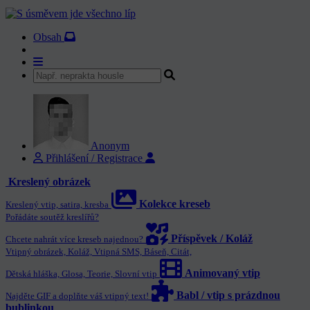
Obsah
Anonym
Přihlášení / Registrace
Kreslený obrázek
Kolekce kreseb
Kreslený vtip, satira, kresba
Pořádáte soutěž kreslířů?
Příspěvek / Koláž
Chcete nahrát více kreseb najednou?
Vtipný obrázek, Koláž, Vtipná SMS, Báseň, Citát,
Animovaný vtip
Dětská hláška, Glosa, Teorie, Slovní vtip
Babl / vtip s prázdnou
Najděte GIF a doplňte váš vtipný text!
bublinkou