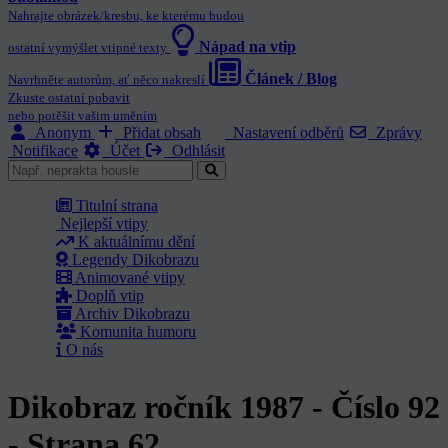
Nahrajte obrázek/kresbu, ke kterému budou
Nápad na vtip
ostatní vymýšlet vtipné texty
Článek / Blog
Navrhněte autorům, ať něco nakreslí
Zkuste ostatní pobavit
nebo potěšit vašim uměním
Anonym
Přidat obsah
Nastavení odběrů
Zprávy
Notifikace
Účet
Odhlásit
Titulní strana
Nejlepší vtipy
K aktuálnímu dění
Legendy Dikobrazu
Animované vtipy
Doplň vtip
Archiv Dikobrazu
Komunita humoru
O nás
Dikobraz ročník 1987 - Číslo 92
- Strana 62